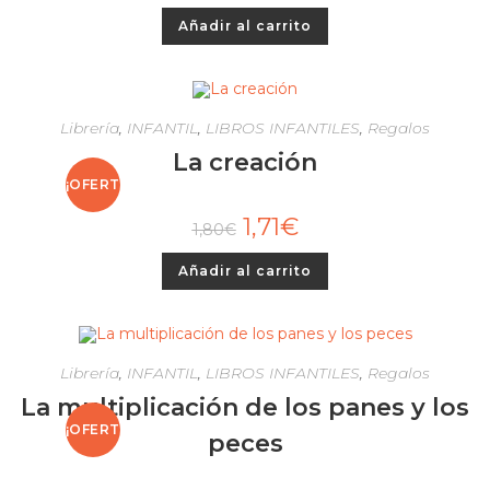
Añadir al carrito
Librería
,
INFANTIL
,
LIBROS INFANTILES
,
Regalos
La creación
¡OFERT
1,71
€
1,80
€
A!
Añadir al carrito
Librería
,
INFANTIL
,
LIBROS INFANTILES
,
Regalos
La multiplicación de los panes y los
¡OFERT
peces
A!