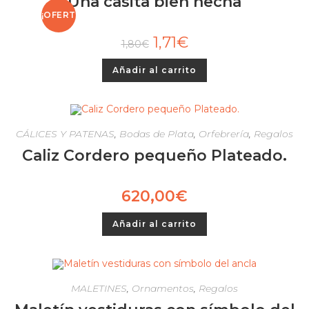
Una casita bien hecha
¡OFERT
1,71
€
1,80
€
A!
Añadir al carrito
CÁLICES Y PATENAS
,
Bodas de Plata
,
Orfebrería
,
Regalos
Caliz Cordero pequeño Plateado.
620,00
€
Añadir al carrito
MALETINES
,
Ornamentos
,
Regalos