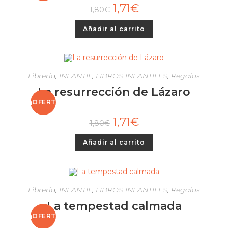
1,71
€
1,80
€
A!
Añadir al carrito
Librería
,
INFANTIL
,
LIBROS INFANTILES
,
Regalos
La resurrección de Lázaro
¡OFERT
1,71
€
1,80
€
A!
Añadir al carrito
Librería
,
INFANTIL
,
LIBROS INFANTILES
,
Regalos
La tempestad calmada
¡OFERT