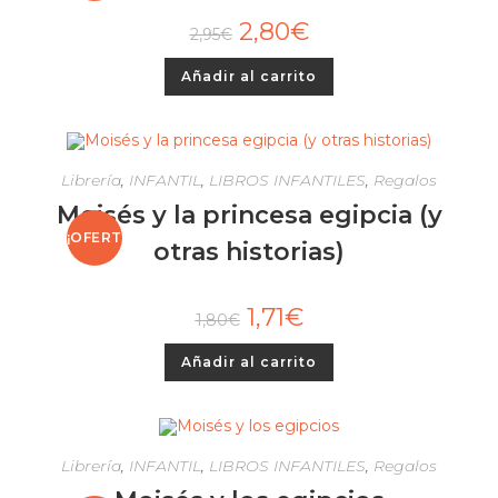
2,80
€
A!
2,95
€
Añadir al carrito
Librería
,
INFANTIL
,
LIBROS INFANTILES
,
Regalos
Moisés y la princesa egipcia (y
¡OFERT
otras historias)
A!
1,71
€
1,80
€
Añadir al carrito
Librería
,
INFANTIL
,
LIBROS INFANTILES
,
Regalos