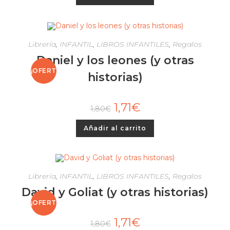
Librería
,
INFANTIL
,
LIBROS INFANTILES
,
Regalos
Daniel y los leones (y otras
¡OFERT
historias)
A!
1,71
€
1,80
€
Añadir al carrito
Librería
,
INFANTIL
,
LIBROS INFANTILES
,
Regalos
David y Goliat (y otras historias)
¡OFERT
1,71
€
1,80
€
A!