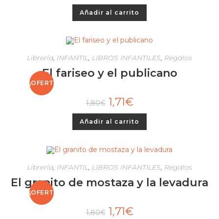
Añadir al carrito
Librería
,
INFANTIL
,
LIBROS INFANTILES
,
Regalos
El fariseo y el publicano
¡OFERT
1,71
€
1,80
€
A!
Añadir al carrito
Librería
,
INFANTIL
,
LIBROS INFANTILES
,
Regalos
El granito de mostaza y la levadura
¡OFERT
1,71
€
1,80
€
A!