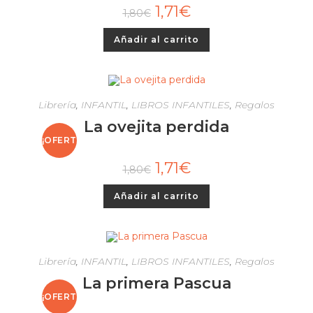
1,71
€
1,80
€
Añadir al carrito
Librería
,
INFANTIL
,
LIBROS INFANTILES
,
Regalos
La ovejita perdida
¡OFERT
1,71
€
1,80
€
A!
Añadir al carrito
Librería
,
INFANTIL
,
LIBROS INFANTILES
,
Regalos
La primera Pascua
¡OFERT