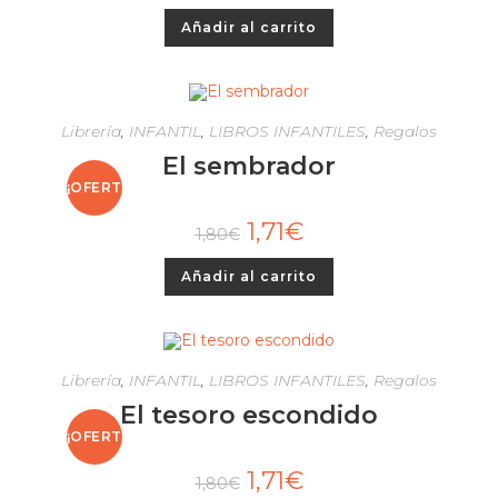
Añadir al carrito
Librería
,
INFANTIL
,
LIBROS INFANTILES
,
Regalos
El sembrador
¡OFERT
1,71
€
1,80
€
A!
Añadir al carrito
Librería
,
INFANTIL
,
LIBROS INFANTILES
,
Regalos
El tesoro escondido
¡OFERT
1,71
€
1,80
€
A!