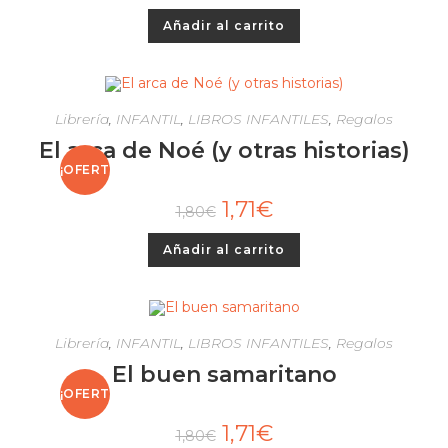
Añadir al carrito
Librería
,
INFANTIL
,
LIBROS INFANTILES
,
Regalos
El arca de Noé (y otras historias)
¡OFERT
1,71
€
1,80
€
A!
Añadir al carrito
Librería
,
INFANTIL
,
LIBROS INFANTILES
,
Regalos
El buen samaritano
¡OFERT
1,71
€
1,80
€
A!