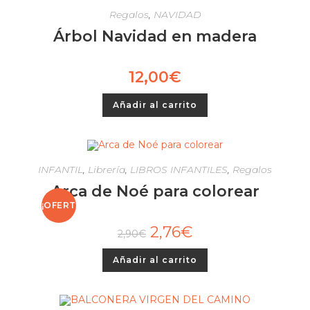
Regalos
,
NAVIDAD
Árbol Navidad en madera
12,00
€
Añadir al carrito
INFANTIL
,
Librería
,
LIBROS INFANTILES
,
Regalos
Arca de Noé para colorear
¡OFERT
2,76
€
2,90
€
A!
Añadir al carrito