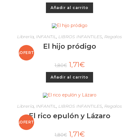
Añadir al carrito
Librería
,
INFANTIL
,
LIBROS INFANTILES
,
Regalos
El hijo pródigo
¡OFERT
1,71
€
1,80
€
A!
Añadir al carrito
Librería
,
INFANTIL
,
LIBROS INFANTILES
,
Regalos
El rico epulón y Lázaro
¡OFERT
1,71
€
1,80
€
A!