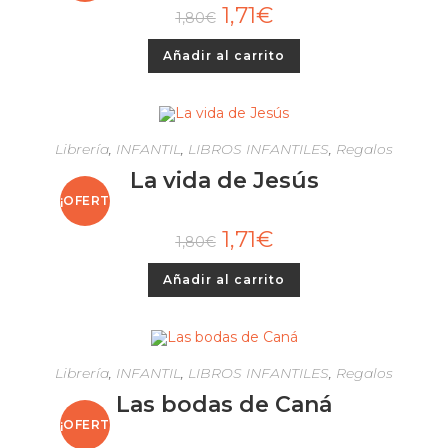
1,71
€
1,80
€
A!
Añadir al carrito
Librería
,
INFANTIL
,
LIBROS INFANTILES
,
Regalos
La vida de Jesús
¡OFERT
1,71
€
1,80
€
A!
Añadir al carrito
Librería
,
INFANTIL
,
LIBROS INFANTILES
,
Regalos
Las bodas de Caná
¡OFERT