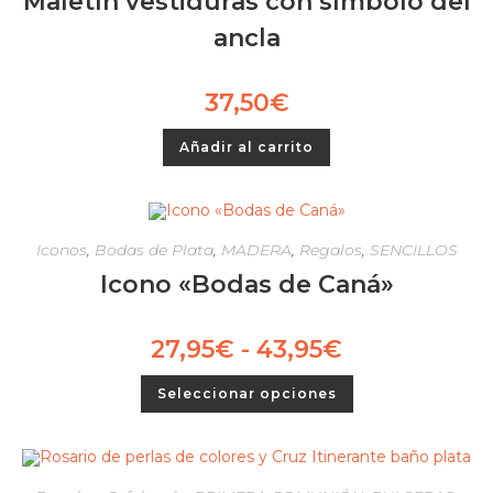
Maletín vestiduras con símbolo del
ancla
37,50
€
Añadir al carrito
Iconos
,
Bodas de Plata
,
MADERA
,
Regalos
,
SENCILLOS
Icono «Bodas de Caná»
27,95
€
-
43,95
€
Seleccionar opciones