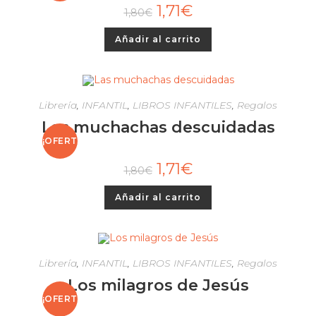
1,71
€
1,80
€
A!
Añadir al carrito
Librería
,
INFANTIL
,
LIBROS INFANTILES
,
Regalos
Las muchachas descuidadas
¡OFERT
1,71
€
1,80
€
A!
Añadir al carrito
Librería
,
INFANTIL
,
LIBROS INFANTILES
,
Regalos
Los milagros de Jesús
¡OFERT