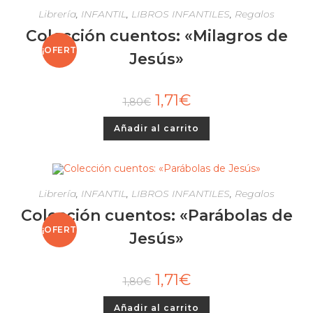
Librería
,
INFANTIL
,
LIBROS INFANTILES
,
Regalos
Colección cuentos: «Milagros de
¡OFERT
Jesús»
A!
1,71
€
1,80
€
Añadir al carrito
Librería
,
INFANTIL
,
LIBROS INFANTILES
,
Regalos
Colección cuentos: «Parábolas de
¡OFERT
Jesús»
A!
1,71
€
1,80
€
Añadir al carrito