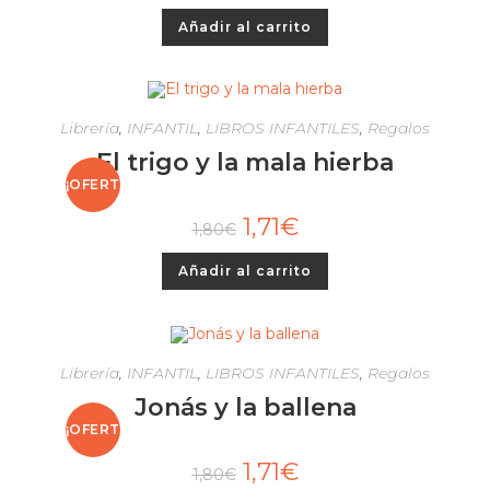
Añadir al carrito
Librería
,
INFANTIL
,
LIBROS INFANTILES
,
Regalos
El trigo y la mala hierba
¡OFERT
1,71
€
1,80
€
A!
Añadir al carrito
Librería
,
INFANTIL
,
LIBROS INFANTILES
,
Regalos
Jonás y la ballena
¡OFERT
1,71
€
1,80
€
A!