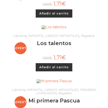
1,71
€
1,80
€
A!
Añadir al carrito
Librería
,
INFANTIL
,
LIBROS INFANTILES
,
Regalos
Los talentos
¡OFERT
1,71
€
1,80
€
A!
Añadir al carrito
Librería
,
INFANTIL
,
LIBROS INFANTILES
,
PRIMERA
COMUNIÓN
,
Regalos
Mi primera Pascua
¡OFERT