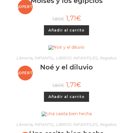
Moisés y los egipcios
¡OFERT
1,71
€
1,80
€
A!
Añadir al carrito
Librería
,
INFANTIL
,
LIBROS INFANTILES
,
Regalos
Noé y el diluvio
¡OFERT
1,71
€
1,80
€
A!
Añadir al carrito
Librería
,
INFANTIL
,
LIBROS INFANTILES
,
Regalos