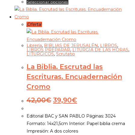
Este
Seleccionar opciones
hasta
producto
8,00€
tiene
múltiples
¡Oferta!
variantes.
Las
Librería
,
BIBLIAS DE JERUSALÉN
,
LIBROS
,
opciones
LIBROS PREPARAR
,
LITURGIA DE LAS HORAS
,
LITÚRGICOS
,
Scrutatio
se
pueden
La Biblia. Escrutad las
elegir
Escrituras. Encuadernación
en
la
Cromo
página
El
El
42,00
€
39,90
€
de
precio
precio
producto
original
actual
Editorial BAC y SAN PABLO Páginas: 3024
era:
es:
Formato: 14x21,5cm Interior: Papel biblia crema
42,00€.
39,90€.
Impresión: A dos colores