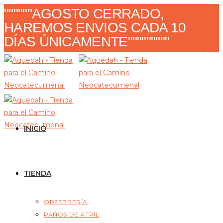
Ir
""""""AGOSTO CERRADO,
al
HAREMOS ENVIOS CADA 10
contenido
DÍAS ÚNICAMENTE"""""""""
INICIO
TIENDA
ORFEBRERÍA
PAÑOS DE ATRIL