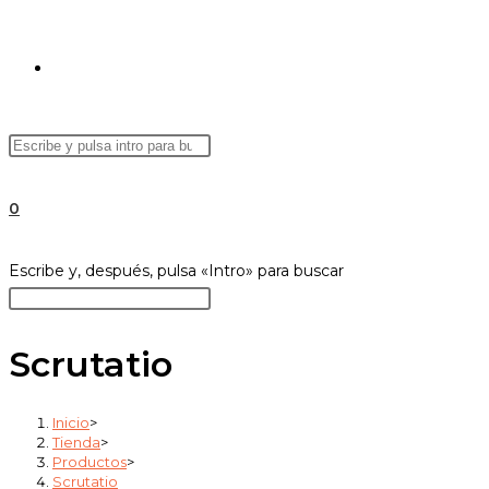
ALTERNAR
Buscar
Pulsa
BÚSQUEDA
en
Escape
esta
para
0
web
cerrar
el
DE
Buscar
Escribe y, después, pulsa «Intro» para buscar
panel
en
Pulsa
de
esta
Escape
búsqueda.
web
para
Scrutatio
LA
cerrar
el
Inicio
>
panel
Tienda
>
WEB
de
Productos
>
Scrutatio
búsqueda.