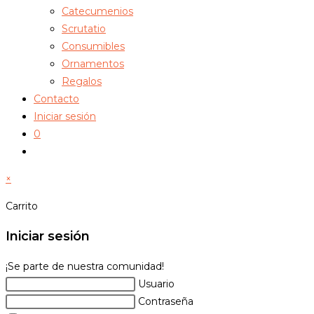
Catecumenios
Scrutatio
Consumibles
Ornamentos
Regalos
Contacto
Iniciar sesión
0
Alternar
búsqueda
×
de
la
Carrito
web
Iniciar sesión
¡Se parte de nuestra comunidad!
Usuario
Contraseña