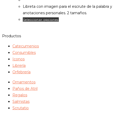
precios:
pueden
Libreta con imagen para el escrute de la palabra y
desde
elegir
anotaciones personales. 2 tamaños.
5,00€
en
Este
Seleccionar opciones
hasta
la
producto
8,00€
página
tiene
Productos
de
múltiples
producto
variantes.
Catecumenios
Las
Consumibles
opciones
Iconos
se
Librería
pueden
Orfebrería
elegir
Ornamentos
en
Paños de Atril
la
Regalos
página
Salmistas
de
Scrutatio
producto