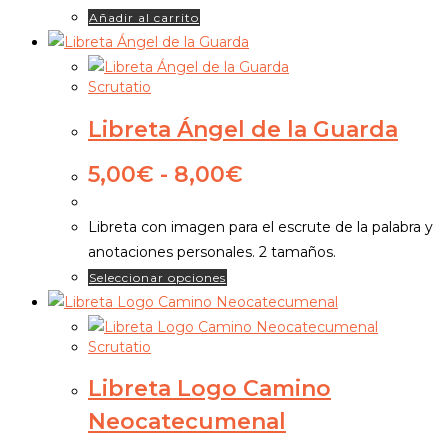
Añadir al carrito
Scrutatio
Libreta Ángel de la Guarda
Rango
5,00
€
-
8,00
€
de
precios:
Libreta con imagen para el escrute de la palabra y
desde
anotaciones personales. 2 tamaños.
5,00€
Este
Seleccionar opciones
hasta
producto
8,00€
tiene
Scrutatio
múltiples
variantes.
Libreta Logo Camino
Las
Neocatecumenal
opciones