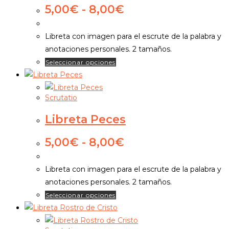
se
Rango
5,00
€
-
8,00
€
pueden
de
elegir
precios:
Libreta con imagen para el escrute de la palabra y
en
desde
anotaciones personales. 2 tamaños.
5,00€
la
Este
Seleccionar opciones
hasta
página
producto
8,00€
de
tiene
producto
Scrutatio
múltiples
variantes.
Libreta Peces
Las
opciones
Rango
5,00
€
-
8,00
€
de
se
precios:
pueden
Libreta con imagen para el escrute de la palabra y
desde
elegir
anotaciones personales. 2 tamaños.
5,00€
en
Este
Seleccionar opciones
hasta
la
producto
8,00€
página
tiene
de