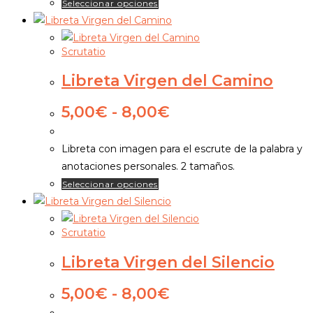
Este
Seleccionar opciones
hasta
la
producto
8,00€
página
tiene
de
Scrutatio
múltiples
producto
variantes.
Libreta Virgen del Camino
Las
opciones
Rango
5,00
€
-
8,00
€
de
se
precios:
pueden
Libreta con imagen para el escrute de la palabra y
desde
elegir
anotaciones personales. 2 tamaños.
5,00€
en
Este
Seleccionar opciones
hasta
la
producto
8,00€
página
tiene
de
Scrutatio
múltiples
producto
variantes.
Libreta Virgen del Silencio
Las
opciones
Rango
5,00
€
-
8,00
€
de
se