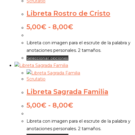
Scrutatio
múltiples
producto
variantes.
Libreta Rostro de Cristo
Las
opciones
Rango
5,00
€
-
8,00
€
de
se
precios:
pueden
Libreta con imagen para el escrute de la palabra y
desde
elegir
anotaciones personales. 2 tamaños.
5,00€
en
Este
Seleccionar opciones
hasta
la
producto
8,00€
página
tiene
de
Scrutatio
múltiples
producto
variantes.
Libreta Sagrada Familia
Las
opciones
Rango
5,00
€
-
8,00
€
de
se
precios:
pueden
Libreta con imagen para el escrute de la palabra y
desde
elegir
anotaciones personales. 2 tamaños.
5,00€
en