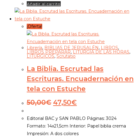
Añadir al carrito
¡Oferta!
Librería
,
BIBLIAS DE JERUSALÉN
,
LIBROS
,
LIBROS PREPARAR
,
LITURGIA DE LAS HORAS
,
LITÚRGICOS
,
Scrutatio
La Biblia. Escrutad las
Escrituras. Encuadernación en
tela con Estuche
El
El
50,00
€
47,50
€
precio
precio
original
actual
Editorial BAC y SAN PABLO Páginas: 3024
era:
es:
Formato: 14x21,5cm Interior: Papel biblia crema
50,00€.
47,50€.
Impresión: A dos colores