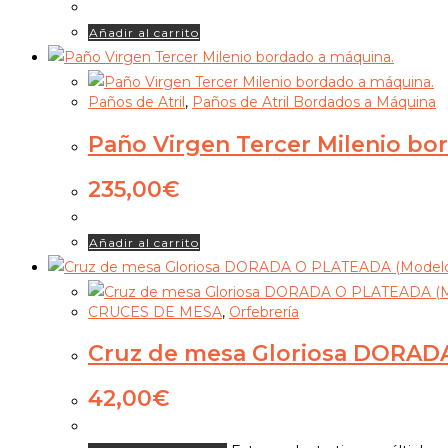
Añadir al carrito
Paños de Atril
,
Paños de Atril Bordados a Máquina
Paño Virgen Tercer Milenio bo
235,00
€
Añadir al carrito
CRUCES DE MESA
,
Orfebrería
Cruz de mesa Gloriosa DORADA
42,00
€