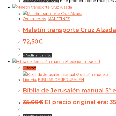
Este producto tiene múltiples 
Seleccionar opciones
Ornamentos
,
MALETINES
Maletín transporte Cruz Alzada
72,50
€
Añadir al carrito
¡Oferta!
Librería
,
BIBLIAS DE JERUSALÉN
Biblia de Jerusalén manual 5ª 
35,00
€
El precio original era: 3
Añadir al carrito