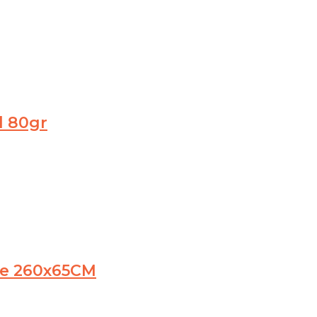
l 80gr
nte 260x65CM