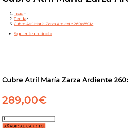
Ardiente
260x65CM
Inicio
>
cantidad
Tienda
>
Cubre Atril María Zarza Ardiente 260x65CM
Siguiente producto
Cubre Atril María Zarza Ardiente 26
289,00
€
Cubre
Atril
AÑADIR AL CARRITO