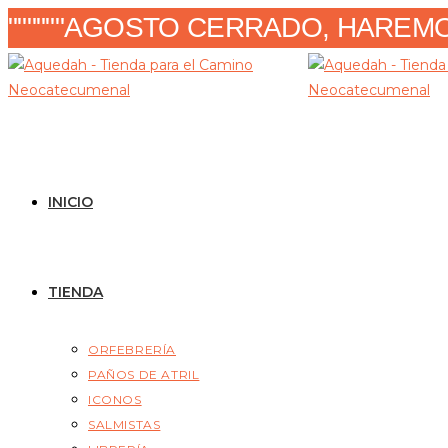
Ir
""""""AGOSTO CERRADO, HAREMOS
al
contenido
INICIO
TIENDA
ORFEBRERÍA
PAÑOS DE ATRIL
ICONOS
SALMISTAS