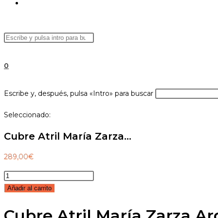
ALTERNAR
Buscar
Pulsa
BÚSQUEDA
en
Escape
esta
para
0
web
cerrar
el
DE
Buscar
Escribe y, después, pulsa «Intro» para buscar
panel
en
de
Seleccionado:
esta
búsqueda.
web
LA
Cubre Atril María Zarza…
289,00
€
Cubre
WEB
Atril
Añadir al carrito
María
Cubre Atril María Zarza A
Zarza