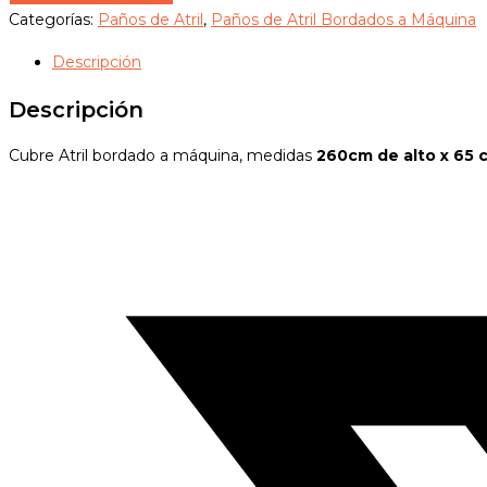
María
Categorías:
Paños de Atril
,
Paños de Atril Bordados a Máquina
Zarza
Descripción
Ardiente
260x65CM
Descripción
cantidad
Cubre Atril bordado a máquina, medidas
260cm de alto x 65
Opens
in
a
new
window