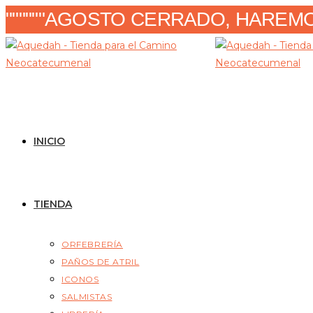
Ir
""""""AGOSTO CERRADO, HAREMOS
al
contenido
INICIO
TIENDA
ORFEBRERÍA
PAÑOS DE ATRIL
ICONOS
SALMISTAS