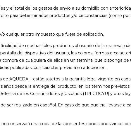
bles y el total de los gastos de envío a su domicilio con anterior
atuito para determinados productos y/o circunstancias (como por
/o cualquier otro impuesto que fuera de aplicación.
inalidad de mostrar tales productos al usuario de la manera más f
talla del dispositivo del usuario, los colores, formas o caracter
a la compra de cualquiera de ellos en un terminal que disponga d
idas publicadas, con carácter previo a su adquisición.
uctos de AQUEDAH están sujetos a la garantía legal vigente e
s años desde la entrega del producto, en los términos previstos 
la Defensa de los Consumidores y Usuarios (TRLGDCYU) y otras l
 ser realizado en español. En caso de que pudiera llevarse a cab
H no conservará una copia de las presentes condiciones vincul