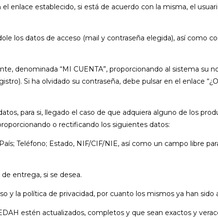
en el enlace establecido, si está de acuerdo con la misma, el usua
le los datos de acceso (mail y contraseña elegida), así como con 
iente, denominada “MI CUENTA”, proporcionando al sistema su nom
stro). Si ha olvidado su contraseña, debe pulsar en el enlace “¿
atos, para si, llegado el caso de que adquiera alguno de los pr
 proporcionando o rectificando los siguientes datos:
aís; Teléfono; Estado, NIF/CIF/NIE, así como un campo libre para 
n de entrega, si se desea.
uso y la política de privacidad, por cuanto los mismos ya han sido
AQUEDAH estén actualizados, completos y que sean exactos y ver