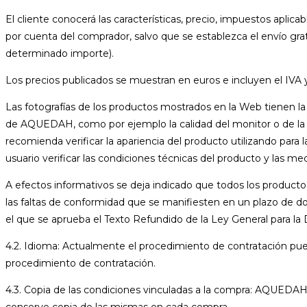
El cliente conocerá las características, precio, impuestos aplica
por cuenta del comprador, salvo que se establezca el envío gr
determinado importe).
Los precios publicados se muestran en euros e incluyen el IVA y
Las fotografías de los productos mostrados en la Web tienen la f
de AQUEDAH, como por ejemplo la calidad del monitor o de la pan
recomienda verificar la apariencia del producto utilizando par
usuario verificar las condiciones técnicas del producto y las med
A efectos informativos se deja indicado que todos los prod
las faltas de conformidad que se manifiesten en un plazo de do
el que se aprueba el Texto Refundido de la Ley General para 
4.2. Idioma: Actualmente el procedimiento de contratación puede
procedimiento de contratación.
4.3. Copia de las condiciones vinculadas a la compra: AQUEDA
conserve copia de las mismas en cada compra.