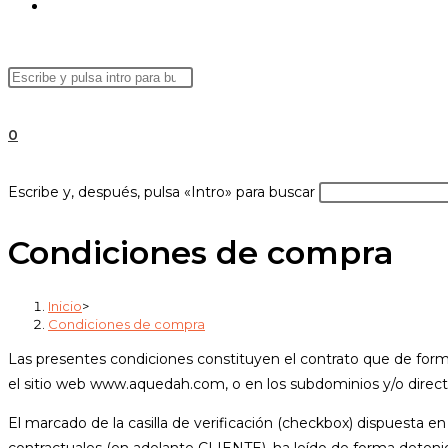
ALTERNAR
Buscar
Pulsa
BÚSQUEDA
en
Escape
esta
para
0
web
cerrar
el
DE
Buscar
Escribe y, después, pulsa «Intro» para buscar
panel
en
de
esta
Condiciones de compra
búsqueda.
web
LA
Inicio
>
Condiciones de compra
Las presentes condiciones constituyen el contrato que de forma
WEB
el sitio web www.aquedah.com, o en los subdominios y/o director
El marcado de la casilla de verificación (checkbox) dispuesta e
contractuales (en adelante CLIENTE), ha leído de forma deten