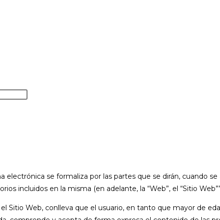
Pulsa
Escape
para
cerrar
el
panel
de
 electrónica se formaliza por las partes que se dirán, cuando s
búsqueda.
ios incluidos en la misma (en adelante, la “Web”, el “Sitio Web””
n el Sitio Web, conlleva que el usuario, en tanto que mayor de e
ida, comprende y acepta de forma expresa el contenido de las p