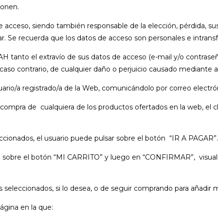
ionen.
 de acceso, siendo también responsable de la elección, pérdida, s
r. Se recuerda que los datos de acceso son personales e intransfe
 tanto el extravío de sus datos de acceso (e-mail y/o contrase
aso contrario, de cualquier daño o perjuicio causado mediante a
rio/a registrado/a de la Web, comunicándolo por correo electró
compra de cualquiera de los productos ofertados en la web, el c
ccionados, el usuario puede pulsar sobre el botón “IR A PAGAR”.
obre el botón “MI CARRITO” y luego en “CONFIRMAR”, visualizán
tos seleccionados, si lo desea, o de seguir comprando para añadir 
ágina en la que: