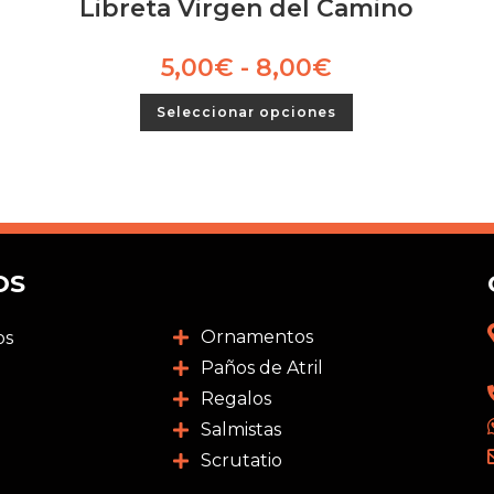
Libreta Virgen del Camino
5,00
€
-
8,00
€
Seleccionar opciones
OS
Ornamentos
os
Paños de Atril
Regalos
Salmistas
Scrutatio