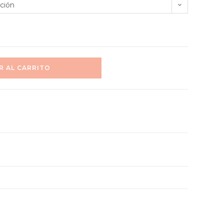
ción
R AL CARRITO