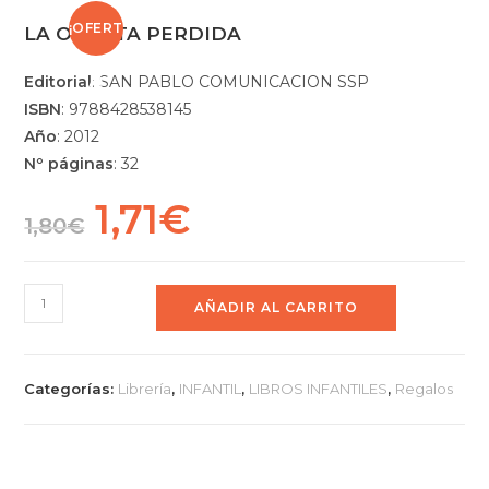
¡OFERT
LA OVEJITA PERDIDA
Editorial
: SAN PABLO COMUNICACION SSP
A!
ISBN
: 9788428538145
Año
:
2012
Nº páginas
: 32
1,71
€
1,80
€
AÑADIR AL CARRITO
Categorías:
Librería
,
INFANTIL
,
LIBROS INFANTILES
,
Regalos