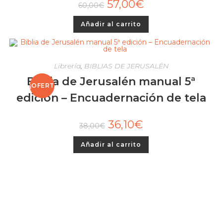
57,00
€
60,00
€
A!
Añadir al carrito
Librería
,
BIBLIAS DE JERUSALÉN
Biblia de Jerusalén manual 5ª
¡OFERT
edición – Encuadernación de tela
A!
36,10
€
38,00
€
Añadir al carrito