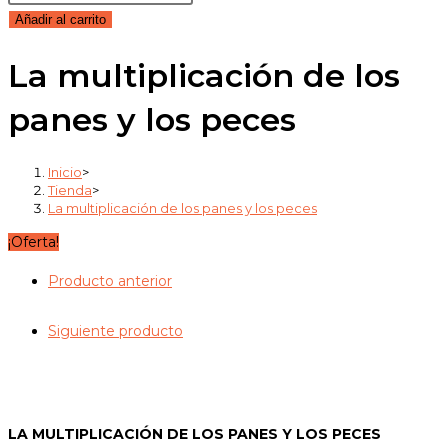
original
actual
multiplicación
Añadir al carrito
era:
es:
de
1,80€.
1,71€.
La multiplicación de los
los
panes
panes y los peces
y
los
peces
Inicio
>
Tienda
>
cantidad
La multiplicación de los panes y los peces
¡Oferta!
Producto anterior
Siguiente producto
LA MULTIPLICACIÓN DE LOS PANES Y LOS PECES