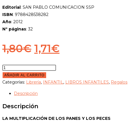
Editorial
: SAN PABLO COMUNICACION SSP
ISBN
: 9788428538282
Año
:
2012
Nº páginas
: 32
El
El
1,80
€
1,71
€
precio
precio
original
actual
La
multiplicación
AÑADIR AL CARRITO
era:
es:
de
Categorías:
Librería
,
INFANTIL
,
LIBROS INFANTILES
,
Regalos
1,80€.
1,71€.
los
Descripción
panes
y
Descripción
los
peces
LA MULTIPLICACIÓN DE LOS PANES Y LOS PECES
cantidad
Opens