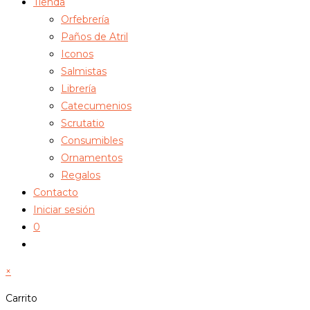
Tienda
Orfebrería
Paños de Atril
Iconos
Salmistas
Librería
Catecumenios
Scrutatio
Consumibles
Ornamentos
Regalos
Contacto
Iniciar sesión
0
Alternar
búsqueda
×
de
la
Carrito