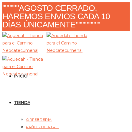
Ir
""""""AGOSTO CERRADO,
al
HAREMOS ENVIOS CADA 10
contenido
DÍAS ÚNICAMENTE"""""""""
INICIO
TIENDA
ORFEBRERÍA
PAÑOS DE ATRIL