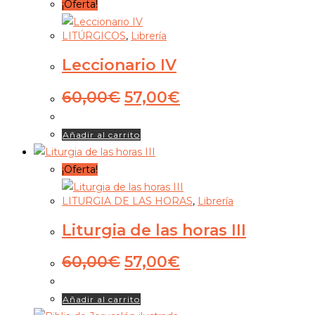
¡Oferta!
LITÚRGICOS
,
Librería
Leccionario IV
El
El
60,00
€
57,00
€
precio
precio
original
actual
Añadir al carrito
era:
es:
60,00€.
57,00€.
¡Oferta!
LITURGIA DE LAS HORAS
,
Librería
Liturgia de las horas III
El
El
60,00
€
57,00
€
precio
precio
original
actual
Añadir al carrito
era:
es: