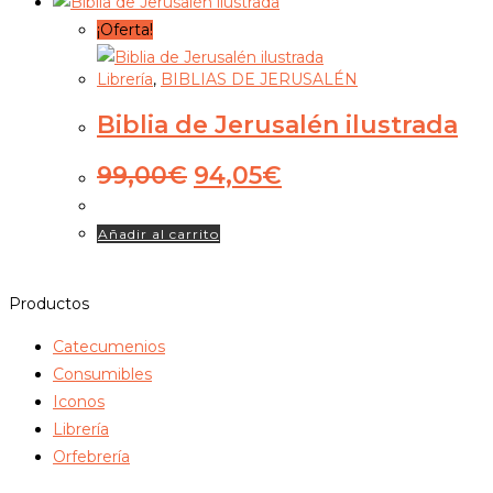
60,00€.
57,00€.
¡Oferta!
Librería
,
BIBLIAS DE JERUSALÉN
Biblia de Jerusalén ilustrada
El
El
99,00
€
94,05
€
precio
precio
original
actual
Añadir al carrito
era:
es:
99,00€.
94,05€.
Productos
Catecumenios
Consumibles
Iconos
Librería
Orfebrería