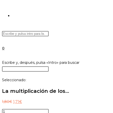
ALTERNAR
Buscar
Pulsa
BÚSQUEDA
en
Escape
esta
para
0
web
cerrar
el
DE
Buscar
Escribe y, después, pulsa «Intro» para buscar
panel
en
Pulsa
de
esta
Escape
búsqueda.
Seleccionado:
web
para
LA
cerrar
La multiplicación de los…
el
panel
El
El
1,80
€
1,71
€
WEB
de
precio
precio
La
búsqueda.