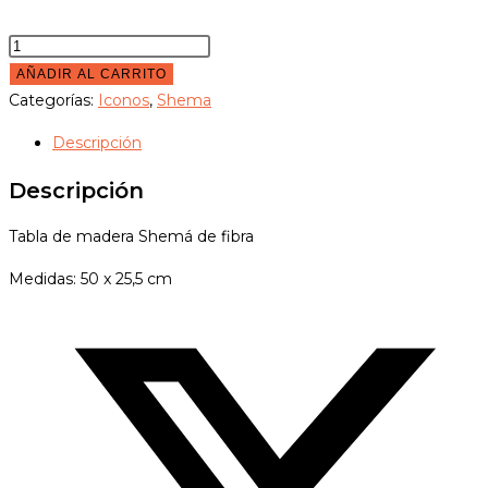
SHEMA
EN
AÑADIR AL CARRITO
MADERA
Categorías:
Iconos
,
Shema
GRABADA
Descripción
50x25,5
CM
Descripción
cantidad
Tabla de madera Shemá de fibra
Medidas: 50 x 25,5 cm
Opens
in
a
new
window