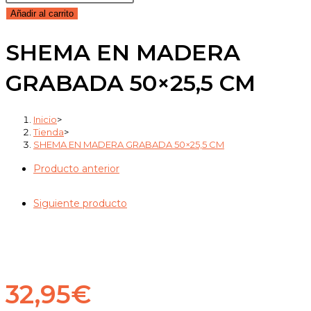
EN
Añadir al carrito
MADERA
SHEMA EN MADERA
GRABADA
50x25,5
GRABADA 50×25,5 CM
CM
cantidad
Inicio
>
Tienda
>
SHEMA EN MADERA GRABADA 50×25,5 CM
Producto anterior
Siguiente producto
32,95
€