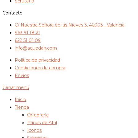
Scrutatio
producto
Contacto
C/ Nuestra Señora de las Nieves 3, 46003 - Valencia
963 91 18 21
622 51 01 09
info@aquedah.com
Política de privacidad
Condiciones de compra
Envíos
Cerrar menú
Inicio
Tienda
Orfebrería
Paños de Atril
Iconos
Salmistas