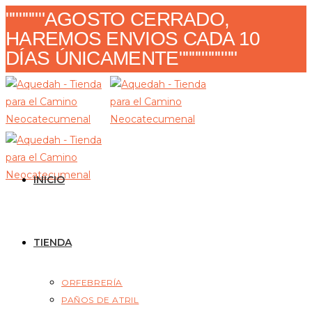
Ir
""""""AGOSTO CERRADO,
al
HAREMOS ENVIOS CADA 10
contenido
DÍAS ÚNICAMENTE"""""""""
INICIO
TIENDA
ORFEBRERÍA
PAÑOS DE ATRIL