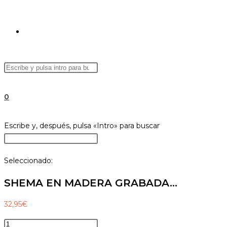
ALTERNAR
Buscar
Pulsa
BÚSQUEDA
en
Escape
esta
para
0
web
cerrar
el
DE
Buscar
Escribe y, después, pulsa «Intro» para buscar
panel
en
Pulsa
de
esta
Escape
búsqueda.
Seleccionado:
web
para
LA
cerrar
SHEMA EN MADERA GRABADA…
el
panel
32,95
€
WEB
de
SHEMA
búsqueda.