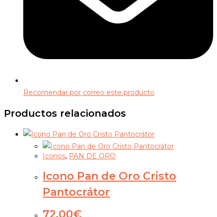
Recomendar por correo este producto
Productos relacionados
Iconos
,
PAN DE ORO
Icono Pan de Oro Cristo
Pantocrátor
72,00
€