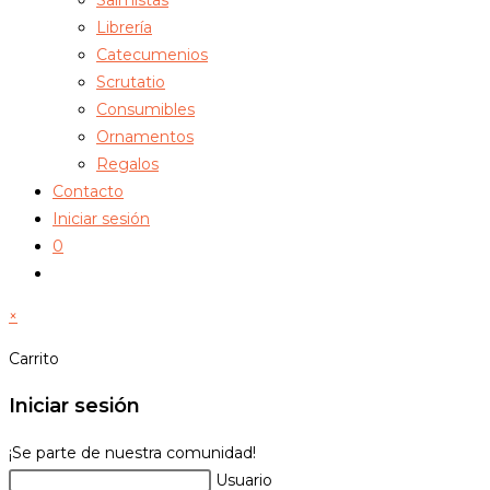
Librería
Catecumenios
Scrutatio
Consumibles
Ornamentos
Regalos
Contacto
Iniciar sesión
0
Alternar
búsqueda
×
de
la
Carrito
web
Iniciar sesión
¡Se parte de nuestra comunidad!
Usuario