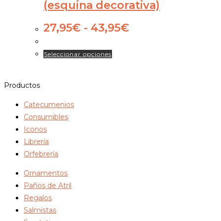
(esquina decorativa)
Rango
27,95
€
-
43,95
€
de
precios:
Este
Seleccionar opciones
desde
producto
27,95€
tiene
hasta
Productos
múltiples
43,95€
variantes.
Catecumenios
Las
Consumibles
opciones
Iconos
se
Librería
pueden
Orfebrería
elegir
Ornamentos
en
Paños de Atril
la
Regalos
página
Salmistas
de