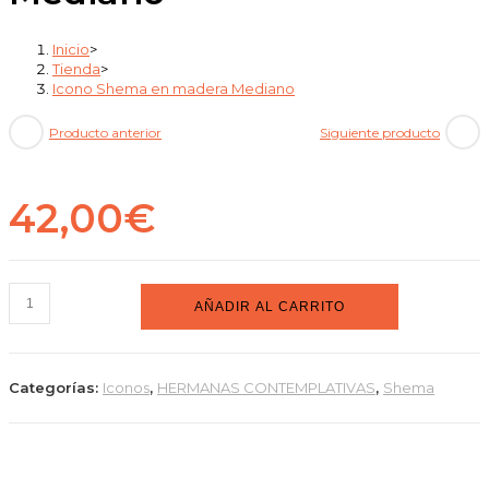
cantidad
Inicio
>
Tienda
>
Icono Shema en madera Mediano
Producto anterior
Siguiente producto
42,00
€
Icono
AÑADIR AL CARRITO
Shema
en
madera
Categorías:
Iconos
,
HERMANAS CONTEMPLATIVAS
,
Shema
Mediano
cantidad