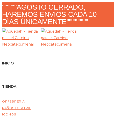
Ir
""""""AGOSTO CERRADO,
al
HAREMOS ENVIOS CADA 10
contenido
DÍAS ÚNICAMENTE"""""""""
INICIO
TIENDA
ORFEBRERÍA
PAÑOS DE ATRIL
ICONOS