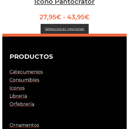
Icono Pantocrator
Rango
27,95
€
-
43,95
€
de
Este
precios:
Seleccionar opciones
producto
tiene
desde
múltiples
27,95€
variantes.
Las
hasta
opciones
43,95€
se
PRODUCTOS
pueden
elegir
en
la
Catecumenios
página
de
Consumibles
producto
Iconos
Librería
Orfebrería
Ornamentos