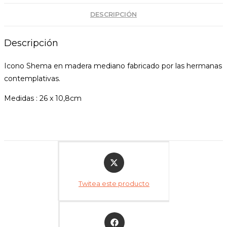
DESCRIPCIÓN
Descripción
Icono Shema en madera mediano fabricado por las hermanas
contemplativas.
Medidas : 26 x 10,8cm
Opens
in
a
Twitea este producto
new
window
Opens
in