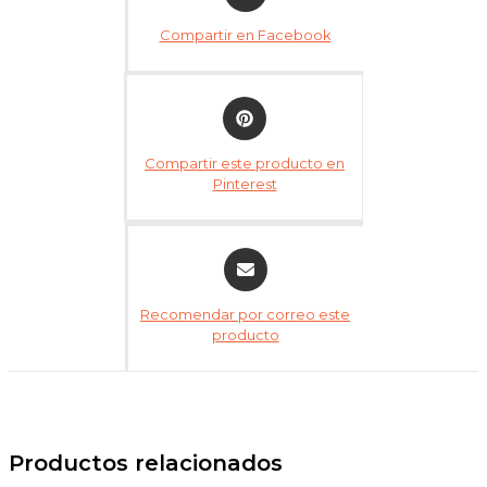
a
Compartir en Facebook
new
window
Opens
in
a
Compartir este producto en
new
Pinterest
window
Opens
in
a
Recomendar por correo este
new
producto
window
Productos relacionados