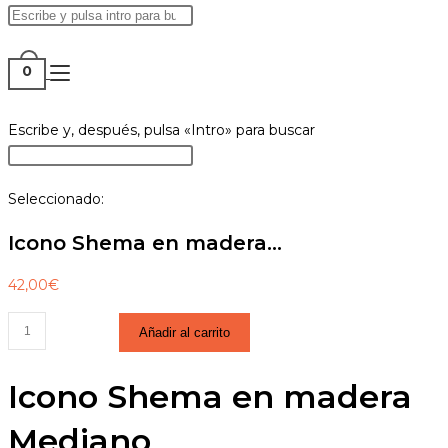
Buscar
Pulsa
en
Escape
ALTERNAR
esta
para
0
web
cerrar
el
Buscar
Escribe y, después, pulsa «Intro» para buscar
BÚSQUEDA
panel
en
Pulsa
de
esta
Escape
búsqueda.
Seleccionado:
web
para
DE
cerrar
Icono Shema en madera…
el
panel
42,00
€
de
LA
Icono
búsqueda.
Añadir al carrito
Shema
en
Icono Shema en madera
madera
WEB
Mediano
Mediano