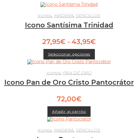
Iconos
,
MADERA
,
SENCILLOS
Icono Santísima Trinidad
Rango
27,95
€
-
43,95
€
de
Este
precios:
Seleccionar opciones
producto
tiene
desde
múltiples
27,95€
variantes.
Las
Iconos
,
PAN DE ORO
hasta
opciones
43,95€
Icono Pan de Oro Cristo Pantocrátor
se
pueden
elegir
en
72,00
€
la
página
de
producto
Añadir al carrito
Iconos
,
MADERA
,
SENCILLOS