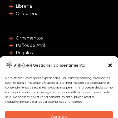
Librería
Orfebrería
Ornamentos
Paños de Atril
Regalos
Salmistas
Gestionar consentimiento
Scrutatio
CONTACTO
Para ofrecer las mejores experiencias, utilizamos tecnologías como las
cookies para almacenar y/o acceder a la información del dispositivo. El
consentimiento de estas tecnologías nos permitirá procesar datos como
C/ Nuestra Señora de las Nieves 3, 46003 -
el comportamiento de navegación o las identificaciones únicas en este
sitio. No consentir o retirar el consentimiento, puede afectar
Valencia
negativamente a ciertas características y funciones.
963 91 18 21
622 51 01 09
Aceptar