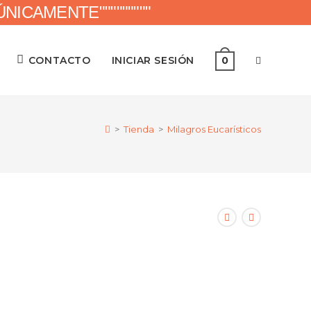
ICAMENTE"""""""""
ALTERNAR
CONTACTO
INICIAR SESIÓN
0
BÚSQUED
>
Tienda
>
Milagros Eucarísticos
DE
LA
WEB