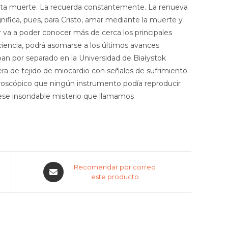
 esta muerte. La recuerda constantemente. La renueva
nifica, pues, para Cristo, amar mediante la muerte y
or va a poder conocer más de cerca los principales
ciencia, podrá asomarse a los últimos avances
ban por separado en la Universidad de Białystok
ra de tejido de miocardio con señales de sufrimiento.
icroscópico que ningún instrumento podía reproducir
 ese insondable misterio que llamamos
Opens
Recomendar por correo
in
este producto
a
new
window