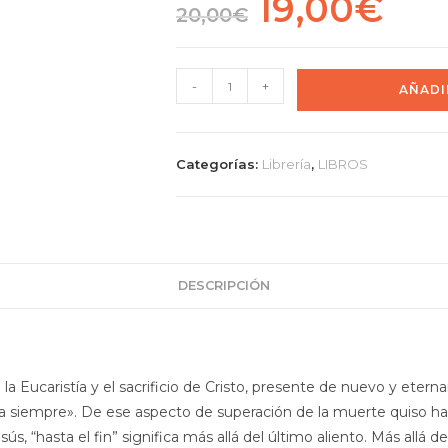
19,00
€
precio
precio
20,00
€
original
actual
era:
es:
20,00€.
19,00€.
Milagros
-
+
AÑADI
Eucarísticos
cantidad
Categorías:
Librería
,
LIBROS
DESCRIPCIÓN
 la Eucaristía y el sacrificio de Cristo, presente de nuevo y etern
siempre». De ese aspecto de superación de la muerte quiso hablar
 “hasta el fin” significa más allá del último aliento. Más allá d