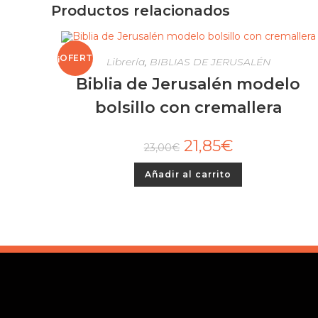
Productos relacionados
¡OFERT
Librería
,
BIBLIAS DE JERUSALÉN
Biblia de Jerusalén modelo
A!
bolsillo con cremallera
El
21,85
€
El
23,00
€
precio
precio
original
actual
era:
es:
Añadir al carrito
23,00€.
21,85€.