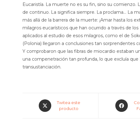
Eucaristía. La muerte no es su fin, sino su comienzo
de continuo. La significa siempre. La proclama… La mue
más allá de la barrera de la muerte: ¡Amar hasta los ex
milagros eucarísticos que han ocurrido a través de lo
aplicados al estudio de esos milagros, como el de Sok
(Polonia) llegaron a conclusiones tan sorprendentes c
Y comprobaron que las fibras de miocardio estaban uni
una compenetración tan profunda, lo que excluía que
transustanciación.
Opens
Opens
Twitea este
Co
in
producto
in
F
a
a
new
new
window
window