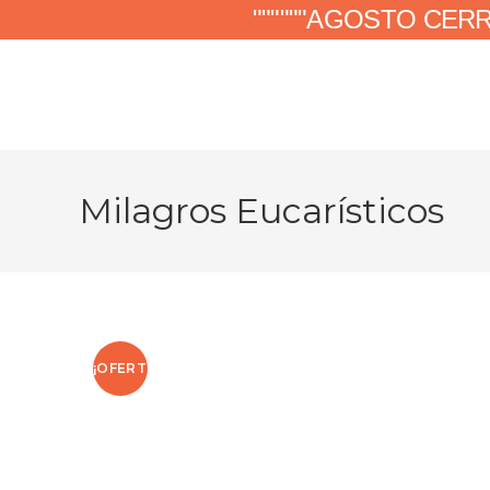
Ir
""""""AGOSTO CER
al
contenido
Milagros Eucarísticos
¡OFERT
A!