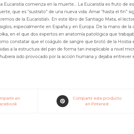
. La Eucaristía comienza en la muerte… La Eucaristía es fruto de
rte, que es “sustrato” de una nueva vida. Amar “hasta el fin” sig
tremos de la Eucaristía!». En este libro de Santiago Mata, el lect
s siglos, especialmente en España y en Europa. De la mano de la 
ołka, en el que dos expertos en anatomía patológica que trabaja
omo constatar que el coágulo de sangre que brotó de la Hostia e
das a la estructura del pan de forma tan inexplicable a nivel m
 hubiera sido provocado por la acción humana y dejaba entrever
Opens
mpartir en
Compartir este producto
acebook
in
en Pinterest
a
new
window