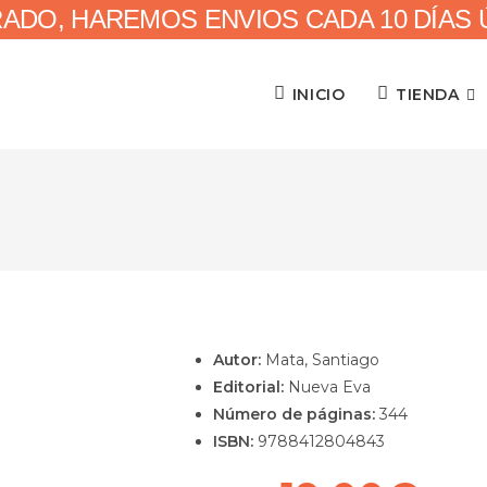
RADO, HAREMOS ENVIOS CADA 10 DÍAS ÚN
INICIO
TIENDA
Autor:
Mata, Santiago
Editorial:
Nueva Eva
Número de páginas:
344
ISBN:
9788412804843
El
El