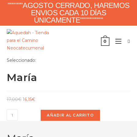
""""""AGOSTO CERRADO, HAREMOS
ENVIOS CADA 10 DÍAS
ÚNICAMENTE"""""""""
0
Seleccionado:
María
17,00
€
16,15
€
AÑADIR AL CARRITO