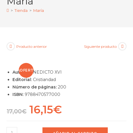
María
>
Tienda
>
María
Producto anterior
Siguiente producto
¡OFERT
Autor:
BENEDICTO XVI
Editorial:
Cristiandad
A!
Número de páginas:
200
ISBN:
9788470577000
16,15
€
17,00
€