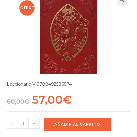
¡OFERT
A!
Leccionario V 9788492586974
57,00
€
60,00
€
-
+
AÑADIR AL CARRITO