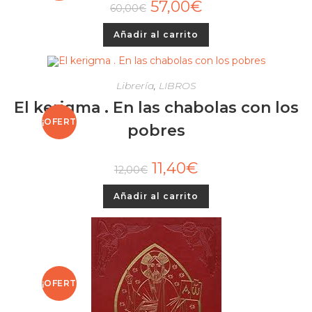
57,00
€
60,00
€
A!
Añadir al carrito
Librería
,
LIBROS
El kerigma . En las chabolas con los
¡OFERT
pobres
A!
11,40
€
12,00
€
Añadir al carrito
¡OFERT