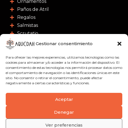
Ornamentos
Paños de Atril
Regalos
Salmistas
Scrutatio
Gestionar consentimiento
CONTACTO
Para ofrecer las mejores experiencias, utilizamos tecnologías como las
C/ Nuestra Señora de las Nieves 3, 46003 -
cookies para almacenar y/o acceder a la información del dispositivo. El
consentimiento de estas tecnologías nos permitirá procesar datos como
Valencia
el comportamiento de navegación o las identificaciones únicas en este
963 91 18 21
sitio. No consentir o retirar el consentimiento, puede afectar
negativamente a ciertas características y funciones.
622 51 01 09
info@aquedah.com
Aceptar
Denegar
Política de privacidad
Condiciones de compra
Envíos
Ver preferencias