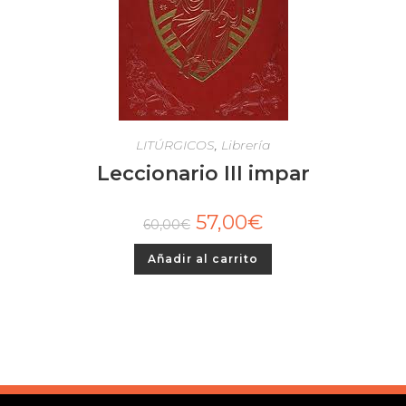
A!
LITÚRGICOS
,
Librería
Leccionario III impar
57,00
€
60,00
€
Añadir al carrito