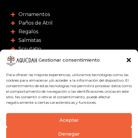
Ornamentos
Paños de Atril
Regalos
Salmistas
Scrutatio
Gestionar consentimiento
CONTACTO
Para ofrecer las mejores experiencias, utilizamos tecnologías como las
C/ Nuestra Señora de las Nieves 3, 46003 -
cookies para almacenar y/o acceder a la información del dispositivo. El
consentimiento de estas tecnologías nos permitirá procesar datos como
Valencia
el comportamiento de navegación o las identificaciones únicas en este
963 91 18 21
sitio. No consentir o retirar el consentimiento, puede afectar
negativamente a ciertas características y funciones.
622 51 01 09
info@aquedah.com
Aceptar
Denegar