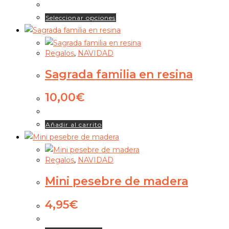
Este
Seleccionar opciones
producto
tiene
Regalos
,
NAVIDAD
múltiples
variantes.
Sagrada familia en resina
Las
opciones
10,00
€
se
pueden
Añadir al carrito
elegir
en
la
Regalos
,
NAVIDAD
página
Mini pesebre de madera
de
producto
4,95
€