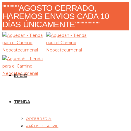
Ir
""""""AGOSTO CERRADO,
al
HAREMOS ENVIOS CADA 10
contenido
DÍAS ÚNICAMENTE"""""""""
INICIO
TIENDA
ORFEBRERÍA
PAÑOS DE ATRIL