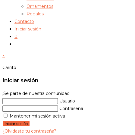
Ornamentos
Regalos
Contacto
Iniciar sesión
0
Alternar
búsqueda
×
de
la
Carrito
web
Iniciar sesión
¡Se parte de nuestra comunidad!
Usuario
Contraseña
Mantener mi sesión activa
Iniciar sesión
¿Olvidaste tu contraseña?