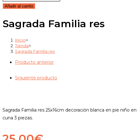
Familia
Añadir al carrito
res
Sagrada Familia res
cantidad
Inicio
>
Tienda
>
Sagrada Familia res
Producto anterior
Siguiente producto
Sagrada Familia res 25x16cm decoración blanca en pie niño en
cuna 3 piezas.
25,00
€