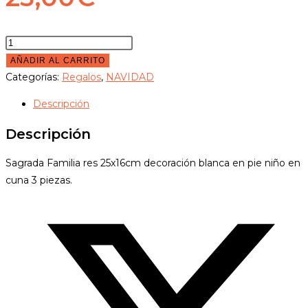
Sagrada
Familia
AÑADIR AL CARRITO
res
Categorías:
Regalos
,
NAVIDAD
cantidad
Descripción
Descripción
Sagrada Familia res 25x16cm decoración blanca en pie niño en
cuna 3 piezas.
Opens
in
a
new
window