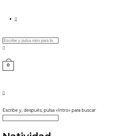
ALTERNAR
Buscar
Pulsa
BÚSQUEDA
en
Escape
esta
para
web
cerrar
0
el
DE
panel
de
búsqueda.
LA
Buscar
Escribe y, después, pulsa «Intro» para buscar
en
Pulsa
esta
Escape
WEB
web
para