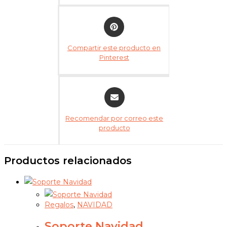
Opens
in
a
Compartir este producto en
new
Pinterest
window
Opens
in
a
Recomendar por correo este
new
producto
window
Productos relacionados
Regalos
,
NAVIDAD
Soporte Navidad