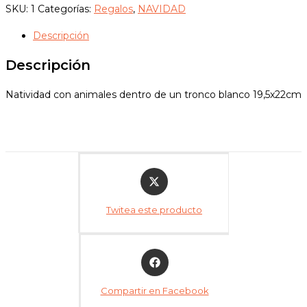
SKU:
1
Categorías:
Regalos
,
NAVIDAD
Descripción
Descripción
Natividad con animales dentro de un tronco blanco 19,5x22cm
Opens
in
a
Twitea este producto
new
window
Opens
in
a
Compartir en Facebook
new
window