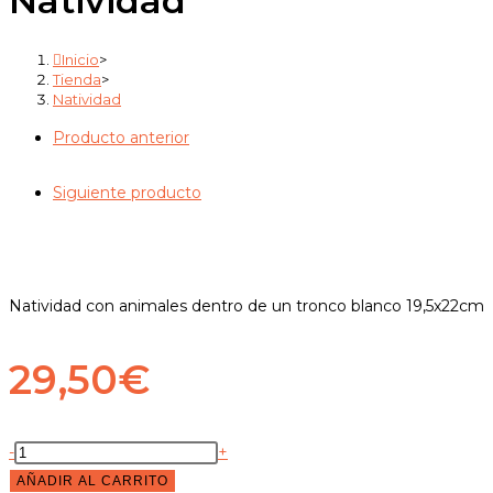
Natividad
cerrar
el
Inicio
>
panel
Tienda
>
de
Natividad
búsqueda.
Producto anterior
Siguiente producto
Natividad con animales dentro de un tronco blanco 19,5x22cm
29,50
€
Natividad
-
+
cantidad
AÑADIR AL CARRITO