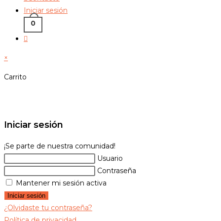
Iniciar sesión
0
Alternar
búsqueda
×
de
la
Carrito
web
Iniciar sesión
¡Se parte de nuestra comunidad!
Usuario
Contraseña
Mantener mi sesión activa
Iniciar sesión
¿Olvidaste tu contraseña?
Política de privacidad