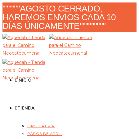
Ir
""""""AGOSTO CERRADO,
al
HAREMOS ENVIOS CADA 10
contenido
DÍAS ÚNICAMENTE"""""""""
INICIO
TIENDA
ORFEBRERÍA
PAÑOS DE ATRIL