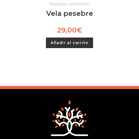
Regalos
,
NAVIDAD
Vela pesebre
29,00
€
Añadir al carrito