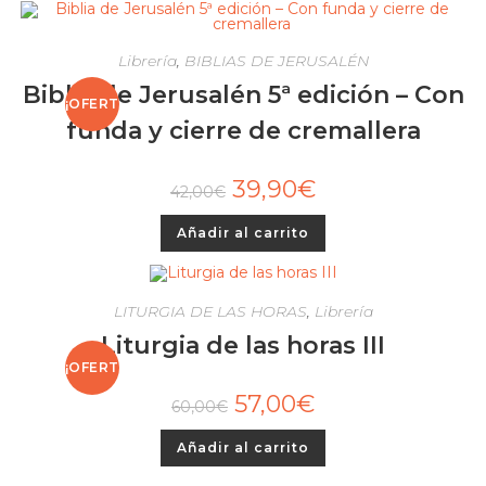
Librería
,
BIBLIAS DE JERUSALÉN
Biblia de Jerusalén 5ª edición – Con
¡OFERT
funda y cierre de cremallera
A!
39,90
€
42,00
€
Añadir al carrito
LITURGIA DE LAS HORAS
,
Librería
Liturgia de las horas III
¡OFERT
57,00
€
60,00
€
A!
Añadir al carrito