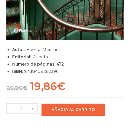
Autor
: Huerta, Máximo
Editorial
:
Planeta
Número de páginas
: 47
2
ISBN
: 9788408282396
19,86
€
20,90
€
-
+
AÑADIR AL CARRITO