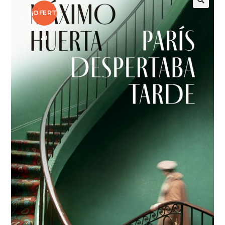
¡OFERT
A!