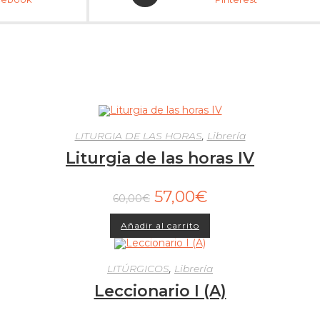
LITURGIA DE LAS HORAS
,
Librería
Liturgia de las horas IV
57,00
€
60,00
€
Añadir al carrito
LITÚRGICOS
,
Librería
Leccionario I (A)