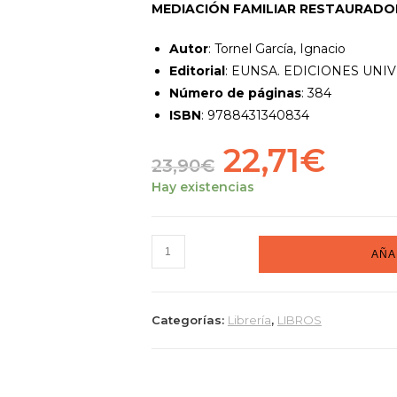
MEDIACIÓN FAMILIAR RESTAURADO
Autor
: Tornel García, Ignacio
Editorial
: EUNSA. EDICIONES UNIV
Número de páginas
:
384
ISBN
: 9788431340834
22,71
€
23,90
€
Hay existencias
AÑA
Categorías:
Librería
,
LIBROS