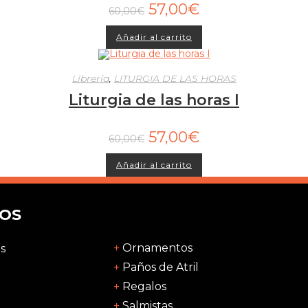
57,00
€
60,00
€
Añadir al carrito
Librería
,
LITURGIA DE LAS HORAS
Liturgia de las horas I
57,00
€
60,00
€
Añadir al carrito
OS
Ornamentos
s
Paños de Atril
Regalos
Salmistas