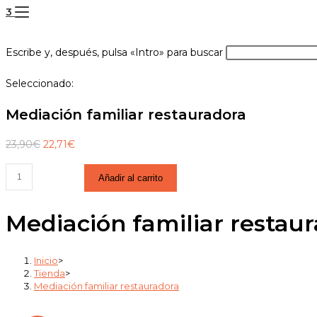
3
Escribe y, después, pulsa «Intro» para buscar
Seleccionado:
Mediación familiar restauradora
23,90
€
22,71
€
Añadir al carrito
Mediación familiar restau
Inicio
>
Tienda
>
Mediación familiar restauradora