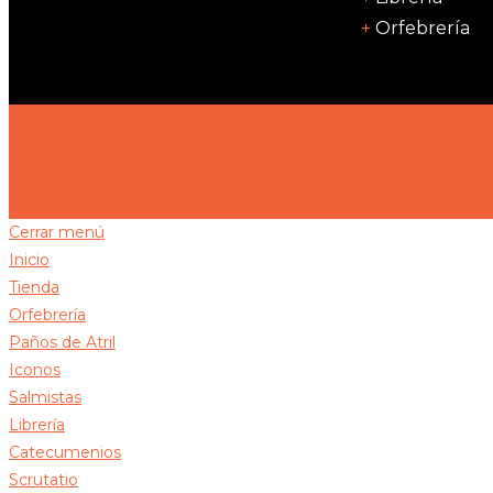
Orfebrería
Cerrar menú
Inicio
Tienda
Orfebrería
Paños de Atril
Iconos
Salmistas
Librería
Catecumenios
Scrutatio