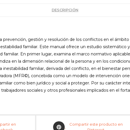
DESCRIPCIÓN
a prevención, gestión y resolución de los conflictos en el ámbit
la estabilidad familiar. Este manual ofrece un estudio sistemátic
idad familiar. En primer lugar, examina el marco normativo aplica
ndiza en la dimensión relacional de la persona y en los condiciona
 inestabilidad familiar, derivada del conflicto, en el bienestar p
radora (MFR©), concebida como un modelo de intervención orientad
familiar como bien jurídico y social a proteger. Por su carácter in
 trabajadores sociales y otros profesionales implicados en el for
artir en
Compartir este producto en
cebook
Pinterest