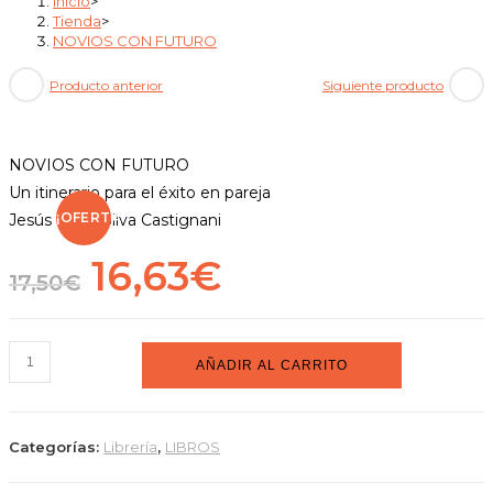
Inicio
>
Tienda
>
NOVIOS CON FUTURO
Producto anterior
Siguiente producto
NOVIOS CON FUTURO
Un itinerario para el éxito en pareja
¡OFERTA!
Jesús María Silva Castignani
El
El
16,63
€
17,50
€
precio
precio
original
actual
NOVIOS
AÑADIR AL CARRITO
era:
es:
CON
FUTURO
17,50€.
16,63€.
cantidad
Categorías:
Librería
,
LIBROS