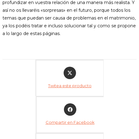
profundizar en vuestra relación de una manera más realista. Y
así no os llevaréis «sorpresas» en el futuro, porque todos los
temas que puedan ser causa de problemas en el matrimonio,
ya los podéis tratar e incluso solucionar tal y como se propone
a lo largo de estas páginas.
Opens
in
a
Twitea este producto
new
window
Opens
in
a
Compartir en Facebook
new
window