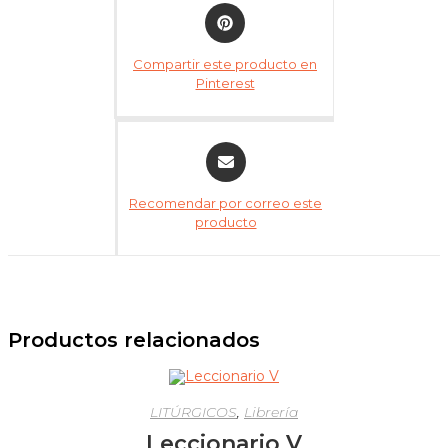
Opens
in
a
Compartir este producto en
new
Pinterest
window
Opens
in
a
Recomendar por correo este
new
producto
window
Productos relacionados
LITÚRGICOS
,
Librería
Leccionario V