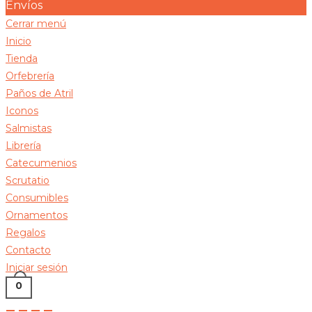
Envíos
Cerrar menú
Inicio
Tienda
Orfebrería
Paños de Atril
Iconos
Salmistas
Librería
Catecumenios
Scrutatio
Consumibles
Ornamentos
Regalos
Contacto
Iniciar sesión
0
Alternar