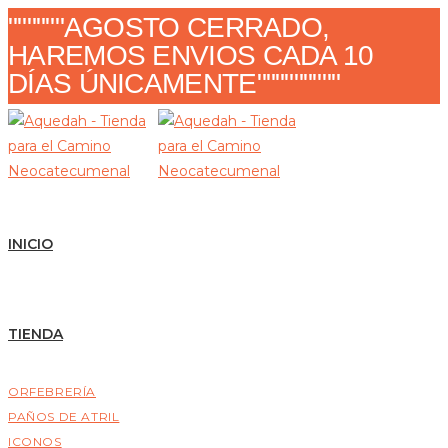
Ir
""""""AGOSTO CERRADO,
al
HAREMOS ENVIOS CADA 10
contenido
DÍAS ÚNICAMENTE"""""""""
INICIO
TIENDA
ORFEBRERÍA
PAÑOS DE ATRIL
ICONOS