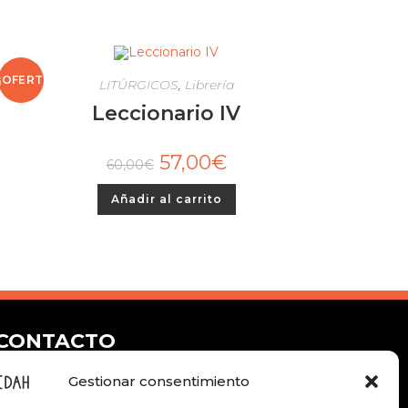
¡OFERT
LITÚRGICOS
,
Librería
Leccionario IV
A!
57,00
€
60,00
€
Añadir al carrito
CONTACTO
Gestionar consentimiento
C/ Nuestra Señora de las