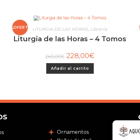
¡OFERT
LITURGIA DE LAS HORAS
,
Librería
Liturgia de las Horas – 4 Tomos
A!
228,00
€
240,00
€
Añadir al carrito
OS
Ornamentos
os