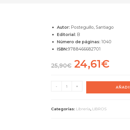
Autor:
Posteguillo, Santiago
Editorial:
B
Número de páginas:
1040
ISBN:
9788466682701
24,61
€
25,90
€
-
+
AÑADI
Categorías:
Librería
,
LIBROS