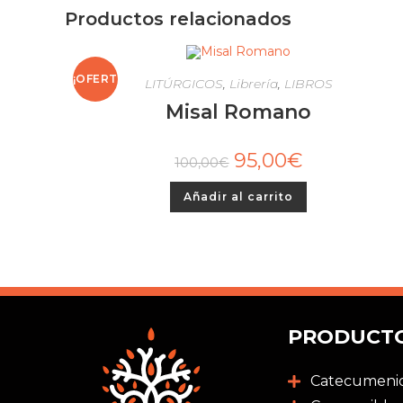
Productos relacionados
¡OFERT
LITÚRGICOS
,
Librería
,
LIBROS
Misal Romano
A!
95,00
€
100,00
€
Añadir al carrito
PRODUCT
Catecumeni