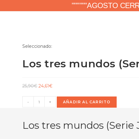
""""""AGOSTO CER
Seleccionado:
Los tres mundos (Se
25,90
€
24,61
€
-
+
AÑADIR AL CARRITO
Los tres mundos (Serie J