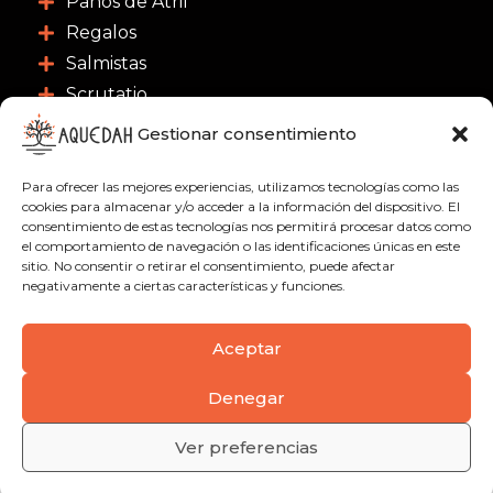
Paños de Atril
Regalos
Salmistas
Scrutatio
Gestionar consentimiento
CONTACTO
Para ofrecer las mejores experiencias, utilizamos tecnologías como las
C/ Nuestra Señora de las Nieves 3, 46003 -
cookies para almacenar y/o acceder a la información del dispositivo. El
Valencia
consentimiento de estas tecnologías nos permitirá procesar datos como
el comportamiento de navegación o las identificaciones únicas en este
963 91 18 21
sitio. No consentir o retirar el consentimiento, puede afectar
negativamente a ciertas características y funciones.
622 51 01 09
info@aquedah.com
Aceptar
Denegar
Política de privacidad
Condiciones de compra
Envíos
Ver preferencias