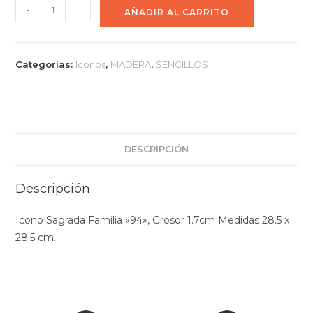
-
+
AÑADIR AL CARRITO
Categorías:
Iconos
,
MADERA
,
SENCILLOS
DESCRIPCIÓN
Descripción
Icono Sagrada Familia «94», Grosor 1.7cm Medidas 28.5 x
28.5 cm.