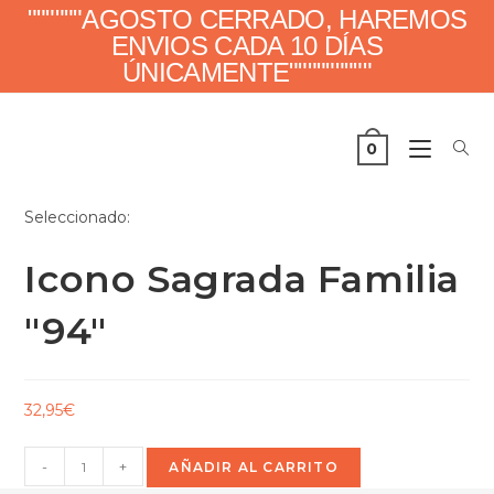
""""""AGOSTO CERRADO, HAREMOS
ENVIOS CADA 10 DÍAS
ÚNICAMENTE"""""""""
0
Seleccionado:
Icono Sagrada Familia
"94"
32,95
€
-
+
AÑADIR AL CARRITO