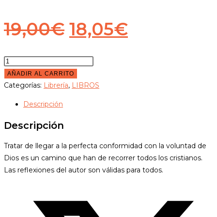
El
El
19,00
€
18,05
€
precio
precio
original
actual
El
santo
AÑADIR AL CARRITO
era:
es:
abandono
Categorías:
Librería
,
LIBROS
19,00€.
18,05€.
cantidad
Descripción
Descripción
Tratar de llegar a la perfecta conformidad con la voluntad de
Dios es un camino que han de recorrer todos los cristianos.
Las reflexiones del autor son válidas para todos.
Opens
in
a