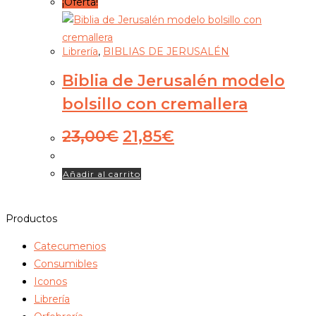
¡Oferta!
Librería
,
BIBLIAS DE JERUSALÉN
Biblia de Jerusalén modelo
bolsillo con cremallera
El
El
23,00
€
21,85
€
precio
precio
original
actual
Añadir al carrito
era:
es:
23,00€.
21,85€.
Productos
Catecumenios
Consumibles
Iconos
Librería