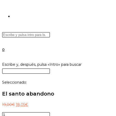
ALTERNAR
Buscar
Pulsa
BÚSQUEDA
en
Escape
esta
para
0
web
cerrar
el
DE
Buscar
Escribe y, después, pulsa «Intro» para buscar
panel
en
Pulsa
de
esta
Escape
búsqueda.
Seleccionado:
web
para
LA
cerrar
El santo abandono
el
panel
El
El
19,00
€
18,05
€
WEB
de
precio
precio
El