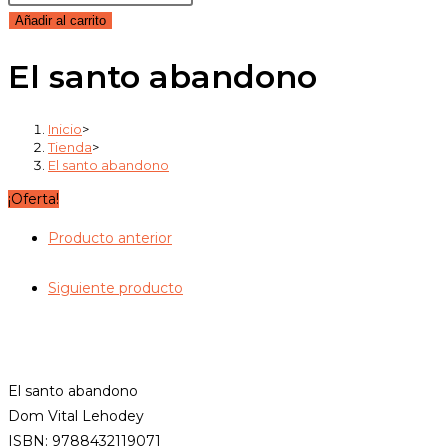
búsqueda.
original
actual
santo
Añadir al carrito
era:
es:
abandono
19,00€.
18,05€.
El santo abandono
cantidad
Inicio
>
Tienda
>
El santo abandono
¡Oferta!
Producto anterior
Siguiente producto
El santo abandono
Dom Vital Lehodey
ISBN: 9788432119071