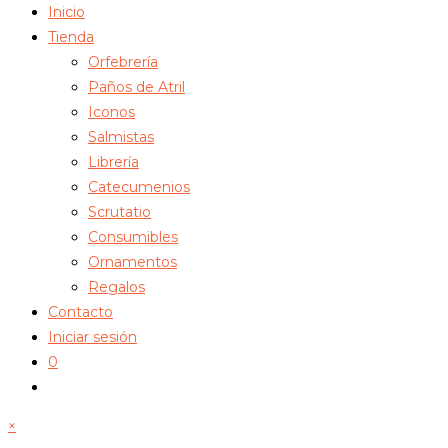
Inicio
Tienda
Orfebrería
Paños de Atril
Iconos
Salmistas
Librería
Catecumenios
Scrutatio
Consumibles
Ornamentos
Regalos
Contacto
Iniciar sesión
0
Alternar
búsqueda
×
de