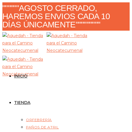
Ir
""""""AGOSTO CERRADO,
al
HAREMOS ENVIOS CADA 10
contenido
DÍAS ÚNICAMENTE"""""""""
INICIO
TIENDA
ORFEBRERÍA
PAÑOS DE ATRIL