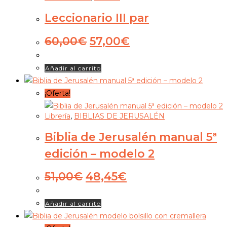
Leccionario III par
El
El
60,00
€
57,00
€
precio
precio
original
actual
Añadir al carrito
era:
es:
60,00€.
57,00€.
¡Oferta!
Librería
,
BIBLIAS DE JERUSALÉN
Biblia de Jerusalén manual 5ª
edición – modelo 2
El
El
51,00
€
48,45
€
precio
precio
original
actual
Añadir al carrito
era:
es:
51,00€.
48,45€.