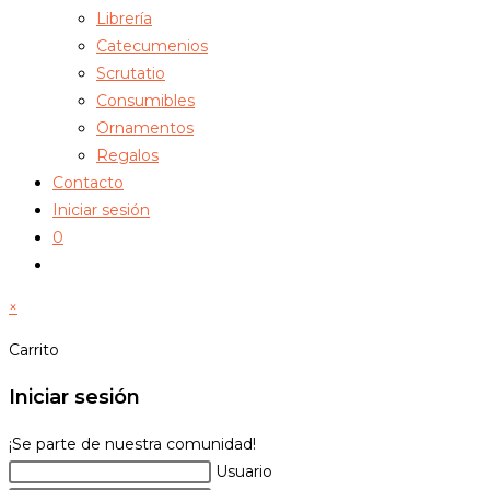
Librería
Catecumenios
Scrutatio
Consumibles
Ornamentos
Regalos
Contacto
Iniciar sesión
0
Alternar
búsqueda
×
de
la
Carrito
web
Iniciar sesión
¡Se parte de nuestra comunidad!
Usuario