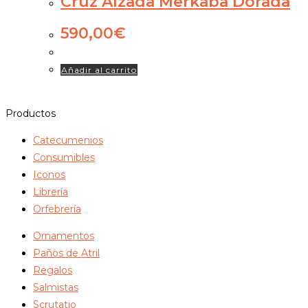
Cruz Alzada Merkaba Dorada
590,00
€
Añadir al carrito
Productos
Catecumenios
Consumibles
Iconos
Librería
Orfebrería
Ornamentos
Paños de Atril
Regalos
Salmistas
Scrutatio