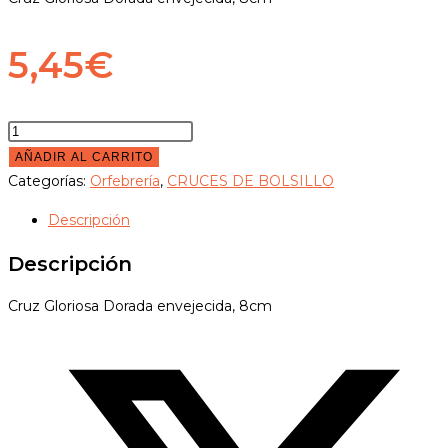
5,45
€
Cruz
Gloriosa
AÑADIR AL CARRITO
Dorada
Categorías:
Orfebrería
,
CRUCES DE BOLSILLO
envejecida
Descripción
8cm
cantidad
Descripción
Cruz Gloriosa Dorada envejecida, 8cm
Opens
in
a
new
window