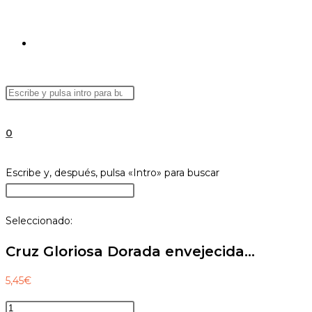
ALTERNAR
Buscar
Pulsa
BÚSQUEDA
en
Escape
esta
para
0
web
cerrar
el
DE
Buscar
Escribe y, después, pulsa «Intro» para buscar
panel
en
Pulsa
de
esta
Escape
búsqueda.
Seleccionado:
web
para
LA
cerrar
Cruz Gloriosa Dorada envejecida…
el
panel
5,45
€
WEB
de
Cruz
búsqueda.