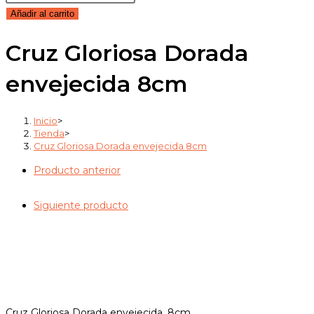
Gloriosa
Añadir al carrito
Dorada
Cruz Gloriosa Dorada
envejecida
8cm
envejecida 8cm
cantidad
Inicio
>
Tienda
>
Cruz Gloriosa Dorada envejecida 8cm
Producto anterior
Siguiente producto
Cruz Gloriosa Dorada envejecida, 8cm