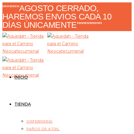
Ir
""""""AGOSTO CERRADO,
al
HAREMOS ENVIOS CADA 10
contenido
DÍAS ÚNICAMENTE"""""""""
INICIO
TIENDA
ORFEBRERÍA
PAÑOS DE ATRIL