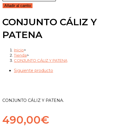
CÁLIZ
Añadir al carrito
Y
CONJUNTO CÁLIZ Y
PATENA
cantidad
PATENA
Inicio
>
Tienda
>
CONJUNTO CÁLIZ Y PATENA
Siguiente producto
CONJUNTO CÁLIZ Y PATENA.
490,00
€