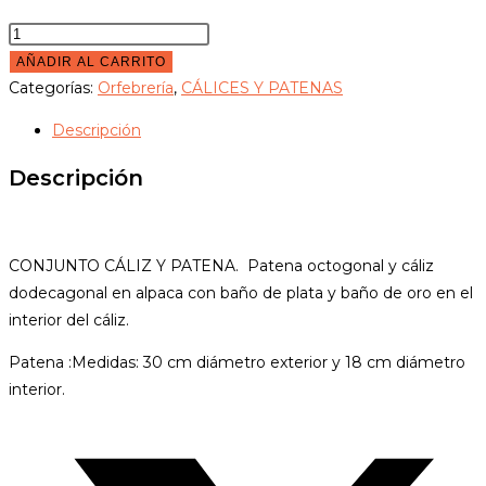
CONJUNTO
CÁLIZ
AÑADIR AL CARRITO
Y
Categorías:
Orfebrería
,
CÁLICES Y PATENAS
PATENA
Descripción
cantidad
Descripción
CONJUNTO CÁLIZ Y PATENA. Patena octogonal y cáliz
dodecagonal en alpaca con baño de plata y baño de oro en el
interior del cáliz.
Patena :Medidas: 30 cm diámetro exterior y 18 cm diámetro
interior.
Opens
in
a