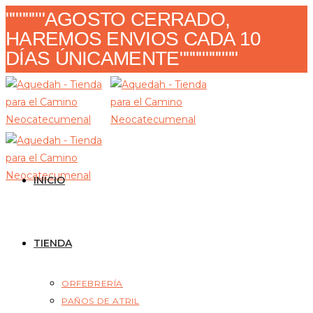
Ir
""""""AGOSTO CERRADO,
al
HAREMOS ENVIOS CADA 10
contenido
DÍAS ÚNICAMENTE"""""""""
INICIO
TIENDA
ORFEBRERÍA
PAÑOS DE ATRIL