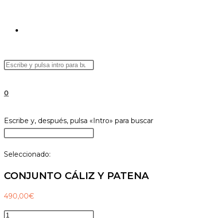
ALTERNAR
Buscar
Pulsa
BÚSQUEDA
en
Escape
esta
para
0
web
cerrar
el
DE
Buscar
Escribe y, después, pulsa «Intro» para buscar
panel
en
Pulsa
de
esta
Escape
búsqueda.
Seleccionado:
web
para
LA
cerrar
CONJUNTO CÁLIZ Y PATENA
el
panel
490,00
€
WEB
de
CONJUNTO
búsqueda.