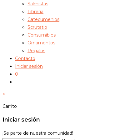
Salmistas
Librería
Catecumenios
Scrutatio
Consumibles
Ornamentos
Regalos
Contacto
Iniciar sesión
0
Alternar
búsqueda
×
de
la
Carrito
web
Iniciar sesión
¡Se parte de nuestra comunidad!