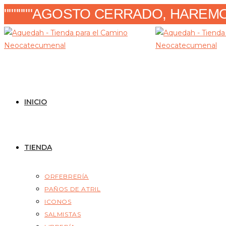
Ir
""""""AGOSTO CERRADO, HAREMOS
al
contenido
INICIO
TIENDA
ORFEBRERÍA
PAÑOS DE ATRIL
ICONOS
SALMISTAS