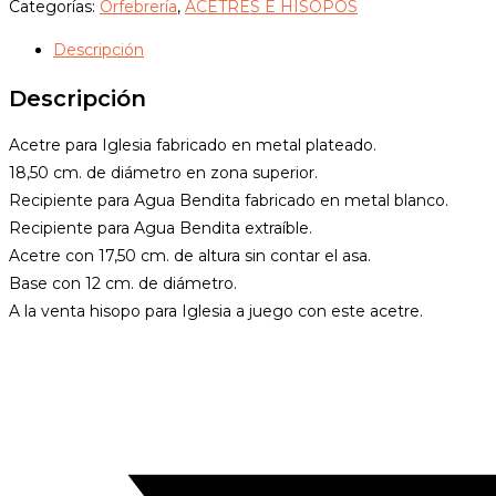
metal
Categorías:
Orfebrería
,
ACETRES E HISOPOS
plateado
Descripción
cantidad
Descripción
Acetre para Iglesia fabricado en metal plateado.
18,50 cm. de diámetro en zona superior.
Recipiente para Agua Bendita fabricado en metal blanco.
Recipiente para Agua Bendita extraíble.
Acetre con 17,50 cm. de altura sin contar el asa.
Base con 12 cm. de diámetro.
A la venta hisopo para Iglesia a juego con este acetre.
Opens
in
a
new
window