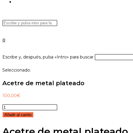
ALTERNAR
Buscar
Pulsa
BÚSQUEDA
en
Escape
esta
para
0
web
cerrar
el
DE
Buscar
Escribe y, después, pulsa «Intro» para buscar
panel
en
de
Seleccionado:
esta
búsqueda.
web
LA
Acetre de metal plateado
100,00
€
Acetre
WEB
de
Añadir al carrito
metal
Acetre de metal plateado
plateado