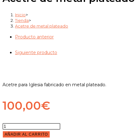
cantidad
Inicio
>
Tienda
>
Acetre de metal plateado
Producto anterior
Siguiente producto
Acetre para Iglesia fabricado en metal plateado.
100,00
€
Acetre
de
AÑADIR AL CARRITO