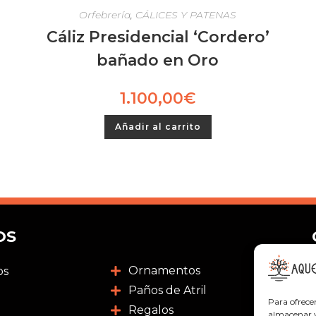
Orfebrería
,
CÁLICES Y PATENAS
Cáliz Presidencial ‘Cordero’
bañado en Oro
1.100,00
€
Añadir al carrito
OS
Ornamentos
os
Paños de Atril
Para ofrece
Regalos
almacenar y/