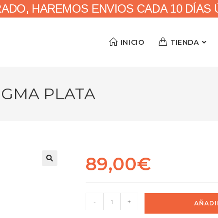
RADO, HAREMOS ENVIOS CADA 10 DÍAS ÚN
INICIO
TIENDA
IGMA PLATA
89,00
€
🔍
-
+
AÑADI