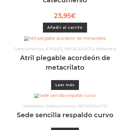
catecumenio
23,95
€
Añadir al carrito
Catecumenios
,
ATRILES
,
METACRILATO
,
Mobiliario
Atril plegable acordeón de
metacrilato
Leer más
Mobiliario
,
Catecumenios
,
METACRILATO
Sede sencilla respaldo curvo