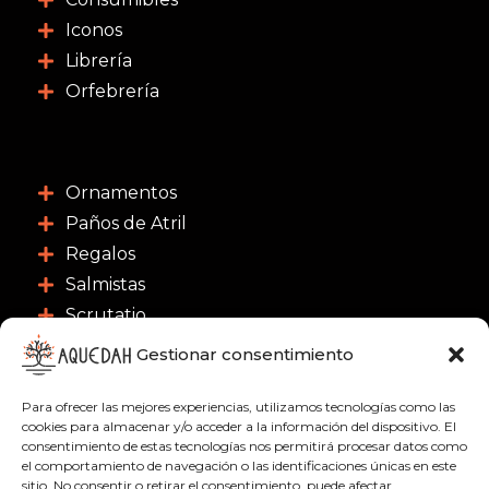
Iconos
Librería
Orfebrería
Ornamentos
Paños de Atril
Regalos
Salmistas
Scrutatio
Gestionar consentimiento
CONTACTO
Para ofrecer las mejores experiencias, utilizamos tecnologías como las
C/ Nuestra Señora de las Nieves 3, 46003 -
cookies para almacenar y/o acceder a la información del dispositivo. El
consentimiento de estas tecnologías nos permitirá procesar datos como
Valencia
el comportamiento de navegación o las identificaciones únicas en este
963 91 18 21
sitio. No consentir o retirar el consentimiento, puede afectar