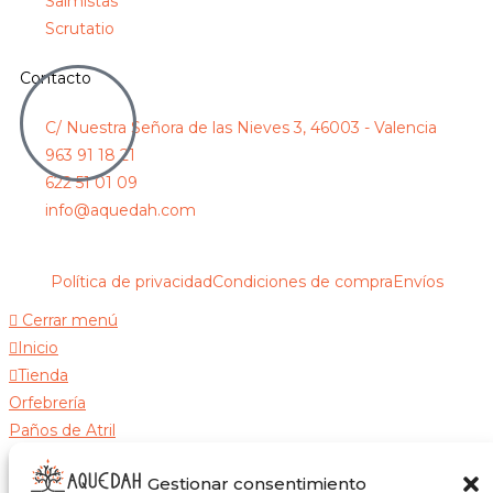
Salmistas
Scrutatio
Contacto
C/ Nuestra Señora de las Nieves 3, 46003 - Valencia
963 91 18 21
622 51 01 09
info@aquedah.com
Política de privacidad
Condiciones de compra
Envíos
Cerrar menú
Inicio
Tienda
Orfebrería
Paños de Atril
Iconos
Gestionar consentimiento
Salmistas