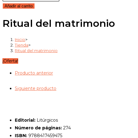
original
actual
del
Añadir al carrito
era:
es:
matrimonio
36,00€.
34,20€.
Ritual del matrimonio
cantidad
Inicio
>
Tienda
>
Ritual del matrimonio
¡Oferta!
Producto anterior
Siguiente producto
Editorial:
Litúrgicos
Número de páginas:
274
ISBN:
9788417459475