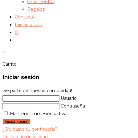
Ornamentos
Regalos
Contacto
Iniciar sesión
0
Alternar
búsqueda
×
de
la
Carrito
web
Iniciar sesión
¡Se parte de nuestra comunidad!
Usuario
Contraseña
Mantener mi sesión activa
Iniciar sesión
¿Olvidaste tu contraseña?
Política de privacidad