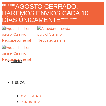
Ir
""""""AGOSTO CERRADO,
al
HAREMOS ENVIOS CADA 10
contenido
DÍAS ÚNICAMENTE"""""""""
INICIO
TIENDA
ORFEBRERÍA
PAÑOS DE ATRIL