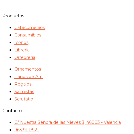
era:
es:
60,00€.
57,00€.
Productos
Catecumenios
Consumibles
Iconos
Librería
Orfebrería
Ornamentos
Paños de Atril
Regalos
Salmistas
Scrutatio
Contacto
C/ Nuestra Señora de las Nieves 3, 46003 - Valencia
963 91 18 21