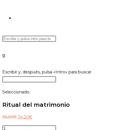
ALTERNAR
Buscar
Pulsa
BÚSQUEDA
en
Escape
esta
para
0
web
cerrar
el
DE
Buscar
Escribe y, después, pulsa «Intro» para buscar
panel
en
Pulsa
de
esta
Escape
búsqueda.
Seleccionado:
web
para
LA
cerrar
Ritual del matrimonio
el
panel
El
El
36,00
€
34,20
€
WEB
de
precio
precio
Ritual
búsqueda.