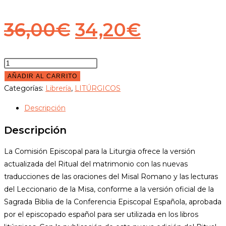
El
El
36,00
€
34,20
€
precio
precio
original
actual
Ritual
del
AÑADIR AL CARRITO
era:
es:
matrimonio
Categorías:
Librería
,
LITÚRGICOS
36,00€.
34,20€.
cantidad
Descripción
Descripción
La Comisión Episcopal para la Liturgia ofrece la versión
actualizada del Ritual del matrimonio con las nuevas
traducciones de las oraciones del Misal Romano y las lecturas
del Leccionario de la Misa, conforme a la versión oficial de la
Sagrada Biblia de la Conferencia Episcopal Española, aprobada
por el episcopado español para ser utilizada en los libros