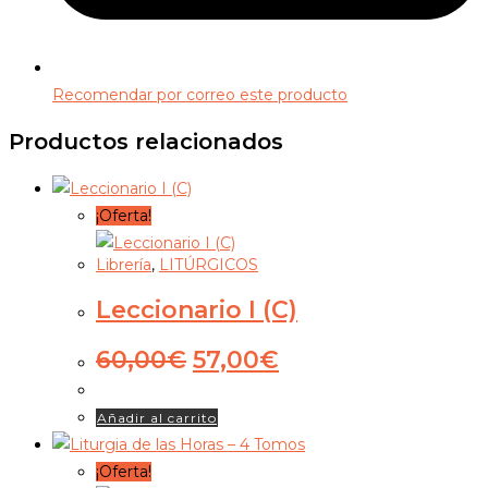
Recomendar por correo este producto
Productos relacionados
¡Oferta!
Librería
,
LITÚRGICOS
Leccionario I (C)
El
El
60,00
€
57,00
€
precio
precio
original
actual
Añadir al carrito
era:
es:
60,00€.
57,00€.
¡Oferta!