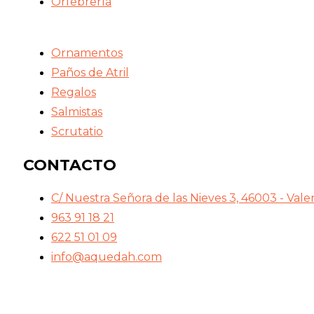
Orfebrería
Ornamentos
Paños de Atril
Regalos
Salmistas
Scrutatio
CONTACTO
C/ Nuestra Señora de las Nieves 3, 46003 - Vale
963 91 18 21
622 51 01 09
info@aquedah.com