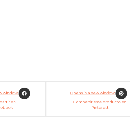
ew window
Opens in a new window
artir en
Compartir este producto en
cebook
Pinterest