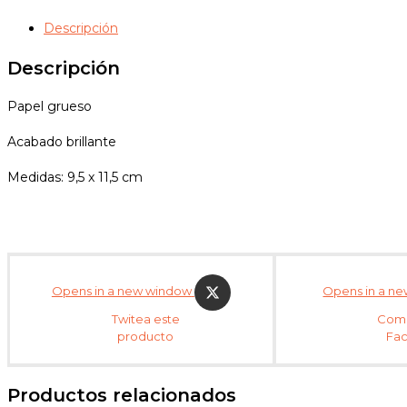
Descripción
Descripción
Papel grueso
Acabado brillante
Medidas: 9,5 x 11,5 cm
Opens in a new window
Opens in a n
Twitea este
Comp
producto
Fa
Productos relacionados