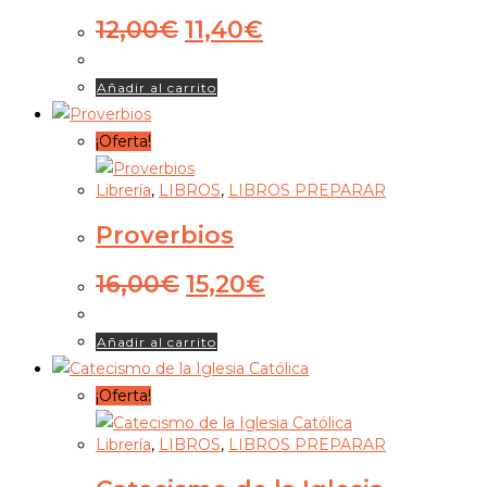
El
El
12,00
€
11,40
€
precio
precio
original
actual
Añadir al carrito
era:
es:
12,00€.
11,40€.
¡Oferta!
Librería
,
LIBROS
,
LIBROS PREPARAR
Proverbios
El
El
16,00
€
15,20
€
precio
precio
original
actual
Añadir al carrito
era:
es:
16,00€.
15,20€.
¡Oferta!
Librería
,
LIBROS
,
LIBROS PREPARAR