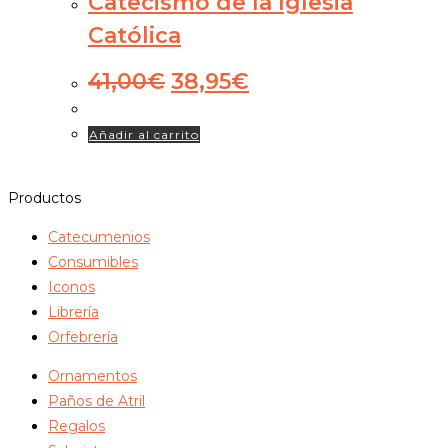
Catecismo de la Iglesia
Católica
El
El
41,00
€
38,95
€
precio
precio
original
actual
Añadir al carrito
era:
es:
41,00€.
38,95€.
Productos
Catecumenios
Consumibles
Iconos
Librería
Orfebrería
Ornamentos
Paños de Atril
Regalos