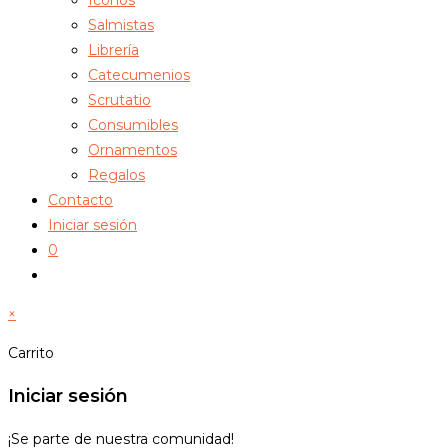
Salmistas
Librería
Catecumenios
Scrutatio
Consumibles
Ornamentos
Regalos
Contacto
Iniciar sesión
0
Alternar
búsqueda
×
de
la
Carrito
web
Iniciar sesión
¡Se parte de nuestra comunidad!