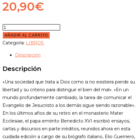
20,90
€
Qué
es
AÑADIR AL CARRITO
el
Categoría:
LIBROS
cristianismo
Descripción
cantidad
Descripción
«Una sociedad que trata a Dios como si no existiera pierde su
libertad y su criterio para distinguir el bien del mal». «En un
mundo profundamente cambiado, la tarea de comunicar el
Evangelio de Jesucristo a los demás sigue siendo razonable».
En los últimos años de su retiro en el monasterio Mater
Ecclesiae, el papa emérito Benedicto XVI escribió ensayos,
cartas y discursos en parte inéditos, reunidos ahora en esta
cuidada edición a cargo de su biógrafo italiano, Elio Guerriero,