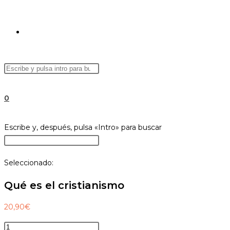
ALTERNAR
Buscar
Pulsa
BÚSQUEDA
en
Escape
esta
para
0
web
cerrar
el
DE
Buscar
Escribe y, después, pulsa «Intro» para buscar
panel
en
Pulsa
de
esta
Escape
búsqueda.
Seleccionado:
web
para
LA
cerrar
Qué es el cristianismo
el
panel
20,90
€
WEB
de
Qué
búsqueda.