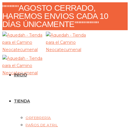
Ir
""""""AGOSTO CERRADO,
al
HAREMOS ENVIOS CADA 10
contenido
DÍAS ÚNICAMENTE"""""""""
INICIO
TIENDA
ORFEBRERÍA
PAÑOS DE ATRIL