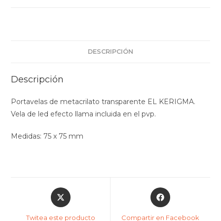
cantidad
DESCRIPCIÓN
Descripción
Portavelas de metacrilato transparente EL KERIGMA.
Vela de led efecto llama incluida en el pvp.
Medidas: 75 x 75 mm
Opens
Opens
in
in
a
a
Twitea este producto
Compartir en Facebook