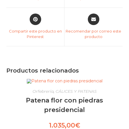
new
new
window
window
Opens
Opens
in
in
a
a
Compartir este producto en
Recomendar por correo este
new
new
Pinterest
producto
window
window
Productos relacionados
Orfebrería
,
CÁLICES Y PATENAS
Patena flor con piedras
presidencial
1.035,00
€