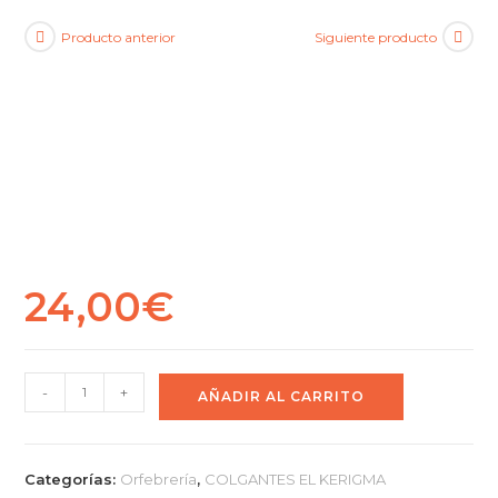
Producto anterior
Siguiente producto
24,00
€
PORTAVELAS
-
+
AÑADIR AL CARRITO
VIRGEN
EL
KERIGMA
Categorías:
Orfebrería
,
COLGANTES EL KERIGMA
METACRILATO