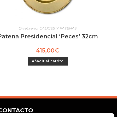
Orfebrería
,
CÁLICES Y PATENAS
Patena Presidencial ‘Peces’ 32cm
415,00
€
Añadir al carrito
CONTACTO