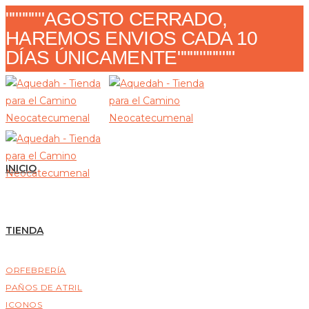
Ir
""""""AGOSTO CERRADO,
al
HAREMOS ENVIOS CADA 10
contenido
DÍAS ÚNICAMENTE"""""""""
INICIO
TIENDA
ORFEBRERÍA
PAÑOS DE ATRIL
ICONOS