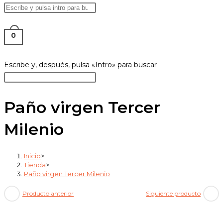
Buscar
Pulsa
en
Escape
ALTERNAR
esta
para
0
web
cerrar
el
Buscar
Escribe y, después, pulsa «Intro» para buscar
BÚSQUEDA
panel
en
Pulsa
de
esta
Escape
búsqueda.
web
para
Paño virgen Tercer
DE
cerrar
Milenio
el
panel
de
Inicio
>
LA
búsqueda.
Tienda
>
Paño virgen Tercer Milenio
Producto anterior
Siguiente producto
WEB