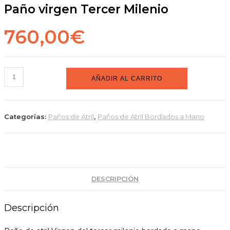
Paño virgen Tercer Milenio
760,00
€
Paño
AÑADIR AL CARRITO
virgen
Tercer
Milenio
Categorías:
Paños de Atril
,
Paños de Atril Bordados a Mano
cantidad
DESCRIPCIÓN
Descripción