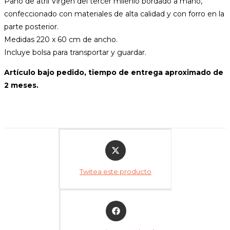
Paño de atril Virgen del tercer milenio bordado a mano,
confeccionado con materiales de alta calidad y con forro en la
parte posterior.
Medidas 220 x 60 cm de ancho.
Incluye bolsa para transportar y guardar.
Artículo bajo pedido, tiempo de entrega aproximado de
2 meses.
Opens
in
a
Twitea este producto
new
window
Opens
in
a