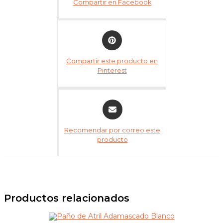
Compartir en Facebook
new
window
Opens
in
a
Compartir este producto en
new
Pinterest
window
Opens
in
a
Recomendar por correo este
new
producto
window
Productos relacionados