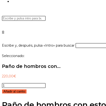
ALTERNAR
Buscar
Pulsa
BÚSQUEDA
en
Escape
esta
para
0
web
cerrar
el
DE
Buscar
Escribe y, después, pulsa «Intro» para buscar
panel
en
de
Seleccionado:
esta
búsqueda.
web
LA
Paño de hombros con…
220,00
€
Paño
WEB
de
Añadir al carrito
hombros
Paño de hombros con esto
con