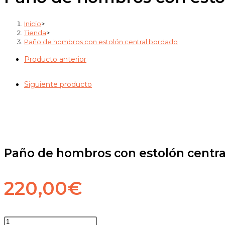
estolón
central
Inicio
>
bordado
Tienda
>
Paño de hombros con estolón central bordado
cantidad
Producto anterior
Siguiente producto
Paño de hombros con estolón centr
220,00
€
Paño