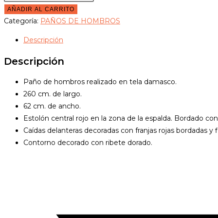
de
AÑADIR AL CARRITO
hombros
Categoría:
PAÑOS DE HOMBROS
con
Descripción
estolón
central
Descripción
bordado
cantidad
Paño de hombros realizado en tela damasco.
260 cm. de largo.
62 cm. de ancho.
Estolón central rojo en la zona de la espalda. Bordado con
Caídas delanteras decoradas con franjas rojas bordadas y f
Contorno decorado con ribete dorado.
Opens
in
a
new
window