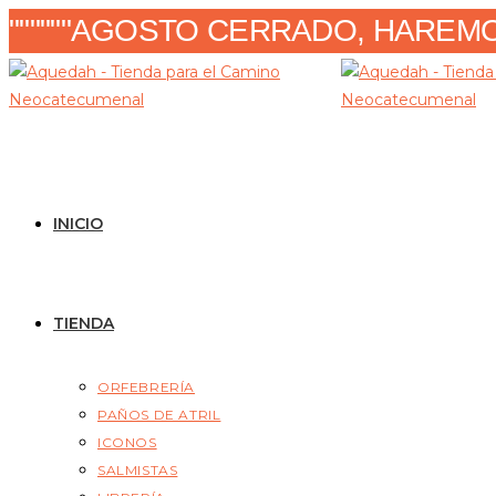
Ir
""""""AGOSTO CERRADO, HAREMOS
al
contenido
INICIO
TIENDA
ORFEBRERÍA
PAÑOS DE ATRIL
ICONOS
SALMISTAS