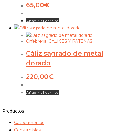
65,00
€
Añadir al carrito
Orfebrería
,
CÁLICES Y PATENAS
Cáliz sagrado de metal
dorado
220,00
€
Añadir al carrito
Productos
Catecumenios
Consumibles