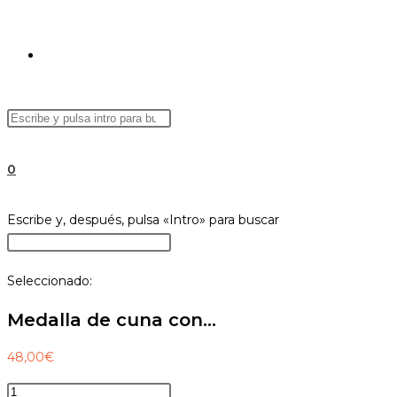
ALTERNAR
Buscar
Pulsa
BÚSQUEDA
en
Escape
esta
para
0
web
cerrar
el
DE
Buscar
Escribe y, después, pulsa «Intro» para buscar
panel
en
Pulsa
de
esta
Escape
búsqueda.
Seleccionado:
web
para
LA
cerrar
Medalla de cuna con…
el
panel
48,00
€
WEB
de
Medalla
búsqueda.