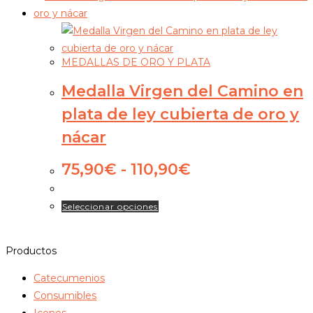
MEDALLAS DE ORO Y PLATA
Medalla Virgen del Camino en
plata de ley cubierta de oro y
nácar
Rango
75,90
€
-
110,90
€
de
precios:
Este
Seleccionar opciones
desde
producto
75,90€
tiene
hasta
Productos
múltiples
110,90€
variantes.
Catecumenios
Las
Consumibles
opciones
Iconos