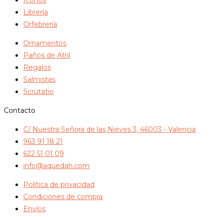
se
Librería
pueden
Orfebrería
elegir
Ornamentos
en
Paños de Atril
la
Regalos
página
Salmistas
de
Scrutatio
producto
Contacto
C/ Nuestra Señora de las Nieves 3, 46003 - Valencia
963 91 18 21
622 51 01 09
info@aquedah.com
Política de privacidad
Condiciones de compra
Envíos