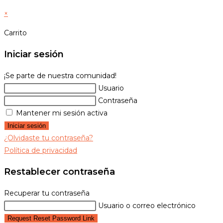
búsqueda
×
de
la
Carrito
web
Iniciar sesión
¡Se parte de nuestra comunidad!
Usuario
Contraseña
Mantener mi sesión activa
Iniciar sesión
¿Olvidaste tu contraseña?
Política de privacidad
Restablecer contraseña
Recuperar tu contraseña
Usuario o correo electrónico
Request Reset Password Link