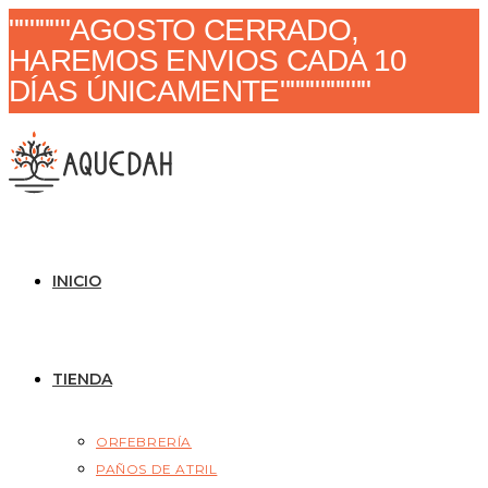
Ir
""""""AGOSTO CERRADO,
al
HAREMOS ENVIOS CADA 10
contenido
DÍAS ÚNICAMENTE"""""""""
INICIO
TIENDA
ORFEBRERÍA
PAÑOS DE ATRIL