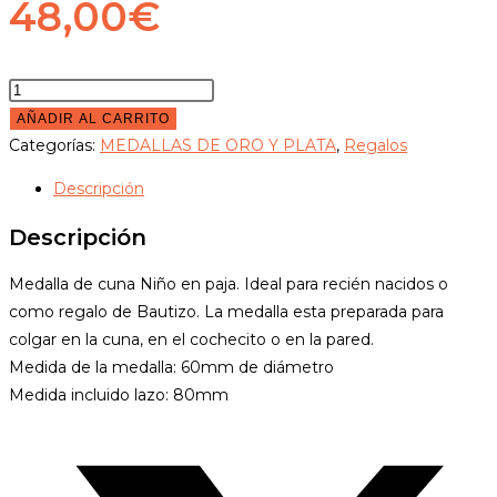
48,00
€
Medalla
de
AÑADIR AL CARRITO
cuna
Categorías:
MEDALLAS DE ORO Y PLATA
,
Regalos
con
Descripción
baño
de
Descripción
plata
cantidad
Medalla de cuna Niño en paja. Ideal para recién nacidos o
como regalo de Bautizo. La medalla esta preparada para
colgar en la cuna, en el cochecito o en la pared.
Medida de la medalla: 60mm de diámetro
Medida incluido lazo: 80mm
Opens
in
a