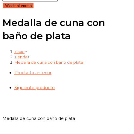
de
Añadir al carrito
cuna
Medalla de cuna con
con
baño
baño de plata
de
plata
cantidad
Inicio
>
Tienda
>
Medalla de cuna con baño de plata
Producto anterior
Siguiente producto
Medalla de cuna con baño de plata