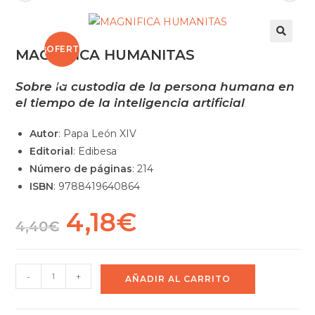
¡OFERT
MAGNIFICA HUMANITAS
A!
Sobre la custodia de la persona humana en
el tiempo de la inteligencia artificial
Autor
: Papa León XIV
Editorial
: Edibesa
Número de páginas
: 214
ISBN
: 9788419640864
4,18
€
4,40
€
-
+
AÑADIR AL CARRITO