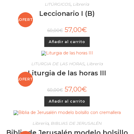
LITÚRGICOS
,
Librería
Leccionario I (B)
¡OFERT
57,00
€
60,00
€
A!
Añadir al carrito
LITURGIA DE LAS HORAS
,
Librería
Liturgia de las horas III
¡OFERT
57,00
€
60,00
€
A!
Añadir al carrito
Librería
,
BIBLIAS DE JERUSALÉN
Biblia de Jerusalén modelo bolsillo