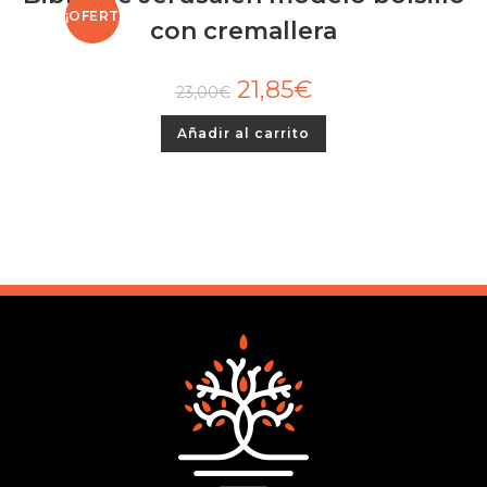
¡OFERT
con cremallera
A!
21,85
€
23,00
€
Añadir al carrito