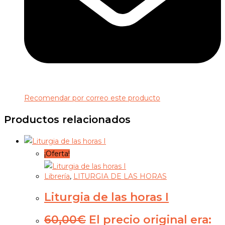
Recomendar por correo este producto
Productos relacionados
¡Oferta!
Librería
,
LITURGIA DE LAS HORAS
Liturgia de las horas I
60,00
€
El precio original era: