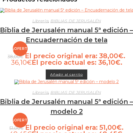
Librería
,
BIBLIAS DE JERUSALÉN
Biblia de Jerusalén manual 5ª edición –
Encuadernación de tela
¡OFERTA!
El precio original era: 38,00€.
38,00
€
36,10
€
El precio actual es: 36,10€.
Añadir al carrito
Librería
,
BIBLIAS DE JERUSALÉN
Biblia de Jerusalén manual 5ª edición –
modelo 2
¡OFERTA!
El precio original era: 51,00€.
51,00
€