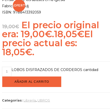
¡OFERTA!
Fabrice Hadjadj
ISBN: 9788413392059
El precio original
19,00
€
era: 19,00€.
18,05
€
El
precio actual es:
18,05€.
LOBOS DISFRAZADOS DE CORDEROS cantidad
AÑADIR AL CARRITO
Categorías:
Librería
,
LIBROS