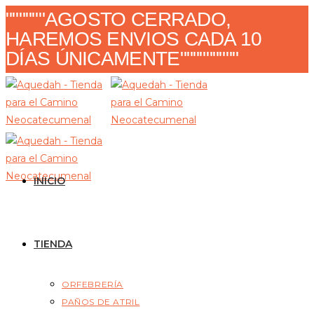
Ir
""""""AGOSTO CERRADO,
al
HAREMOS ENVIOS CADA 10
contenido
DÍAS ÚNICAMENTE"""""""""
INICIO
TIENDA
ORFEBRERÍA
PAÑOS DE ATRIL