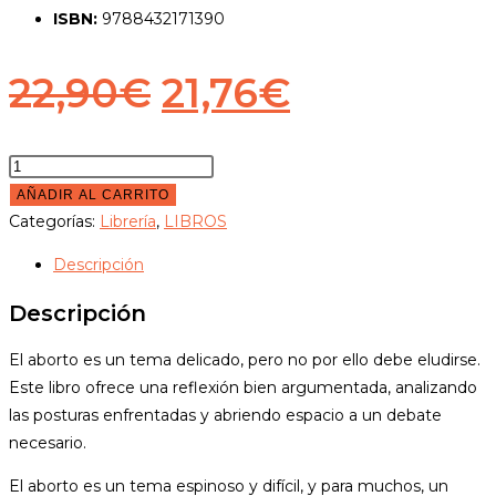
ISBN:
9788432171390
El
El
22,90
€
21,76
€
precio
precio
original
actual
La
razón
AÑADIR AL CARRITO
era:
es:
es
Categorías:
Librería
,
LIBROS
22,90€.
21,76€.
provida
Descripción
cantidad
Descripción
El aborto es un tema delicado, pero no por ello debe eludirse.
Este libro ofrece una reflexión bien argumentada, analizando
las posturas enfrentadas y abriendo espacio a un debate
necesario.
El aborto es un tema espinoso y difícil, y para muchos, un