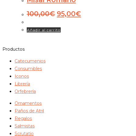
El
El
100,00
€
95,00
€
precio
precio
original
actual
Añadir al carrito
era:
es:
100,00€.
95,00€.
Productos
Catecumenios
Consumibles
Iconos
Librería
Orfebrería
Ornamentos
Paños de Atril
Regalos
Salmistas
Scrutatio