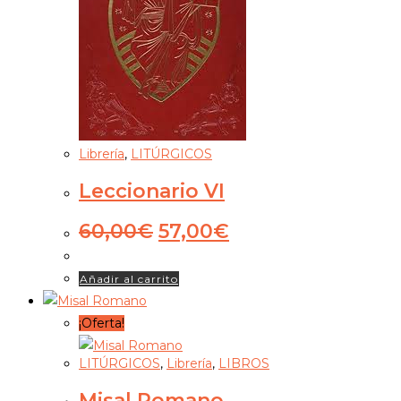
Librería
,
LITÚRGICOS
Leccionario VI
El
El
60,00
€
57,00
€
precio
precio
original
actual
Añadir al carrito
era:
es:
60,00€.
57,00€.
¡Oferta!
LITÚRGICOS
,
Librería
,
LIBROS
Misal Romano