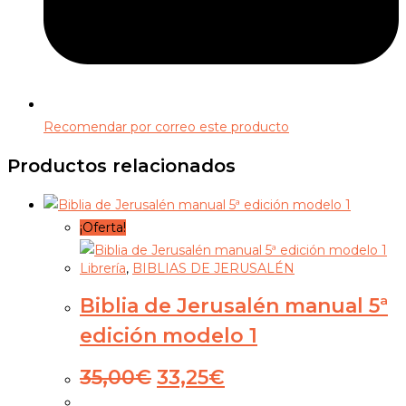
Recomendar por correo este producto
Productos relacionados
¡Oferta!
Librería
,
BIBLIAS DE JERUSALÉN
Biblia de Jerusalén manual 5ª
edición modelo 1
El
El
35,00
€
33,25
€
precio
precio