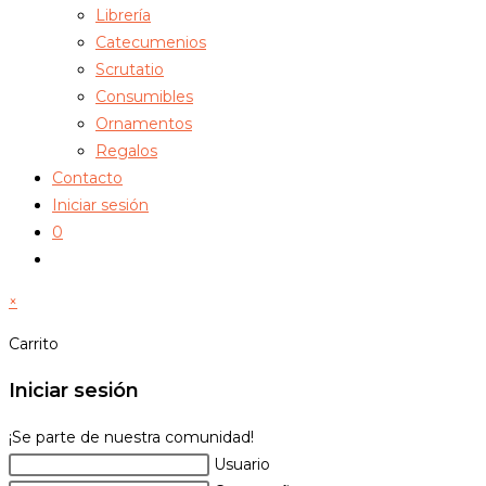
Librería
Catecumenios
Scrutatio
Consumibles
Ornamentos
Regalos
Contacto
Iniciar sesión
0
Alternar
búsqueda
×
de
la
Carrito
web
Iniciar sesión
¡Se parte de nuestra comunidad!
Usuario