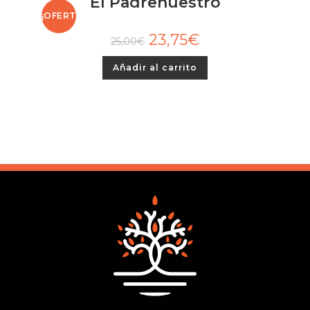
El Padrenuestro
¡OFERT
23,75
€
25,00
€
A!
Añadir al carrito