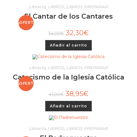
Librería
,
LIBROS
,
LIBROS PREPARAR
El Cantar de los Cantares
¡OFERT
32,30
€
34,00
€
A!
Añadir al carrito
Librería
,
LIBROS
,
LIBROS PREPARAR
Catecismo de la Iglesia Católica
¡OFERT
38,95
€
41,00
€
A!
Añadir al carrito
Librería
,
LIBROS
,
LIBROS PREPARAR