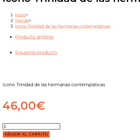
hermanas
contemplativas
Inicio
>
cantidad
Tienda
>
Icono Trinidad de las hermanas contemplativas
Producto anterior
Siguiente producto
Icono Trinidad de las hermanas contemplativas
46,00
€
Icono
Trinidad
AÑADIR AL CARRITO