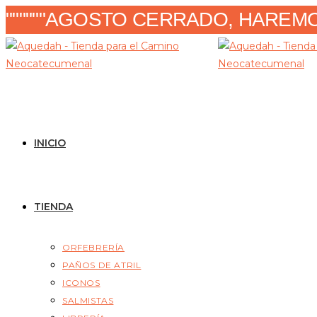
Ir
""""""AGOSTO CERRADO, HAREMOS
al
contenido
INICIO
TIENDA
ORFEBRERÍA
PAÑOS DE ATRIL
ICONOS
SALMISTAS