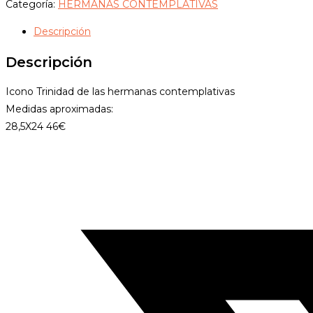
de
Categoría:
HERMANAS CONTEMPLATIVAS
las
Descripción
hermanas
contemplativas
Descripción
cantidad
Icono Trinidad de las hermanas contemplativas
Medidas aproximadas:
28,5X24 46€
Opens
in
a
new
window