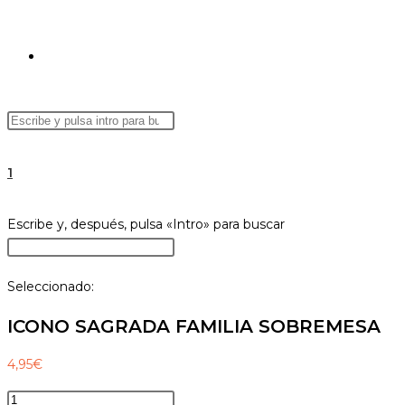
ALTERNAR
Buscar
Pulsa
BÚSQUEDA
en
Escape
esta
para
1
web
cerrar
el
DE
Buscar
Escribe y, después, pulsa «Intro» para buscar
panel
en
Pulsa
de
esta
Escape
búsqueda.
Seleccionado:
web
para
LA
cerrar
ICONO SAGRADA FAMILIA SOBREMESA
el
panel
4,95
€
WEB
de
ICONO
búsqueda.