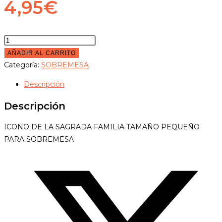
4,95
€
ICONO
SAGRADA
AÑADIR AL CARRITO
FAMILIA
Categoría:
SOBREMESA
SOBREMESA
Descripción
cantidad
Descripción
ICONO DE LA SAGRADA FAMILIA TAMAÑO PEQUEÑO
PARA SOBREMESA
Opens
in
a
new
window