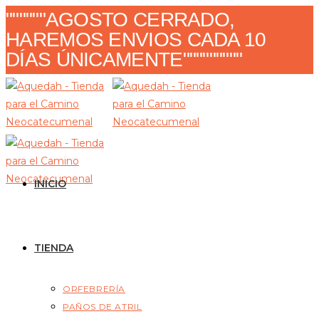
Ir
""""""AGOSTO CERRADO,
al
HAREMOS ENVIOS CADA 10
contenido
DÍAS ÚNICAMENTE"""""""""
INICIO
TIENDA
ORFEBRERÍA
PAÑOS DE ATRIL