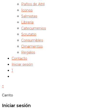
Paños de Atril
Iconos
Salmistas
Librería
Catecumenios
Scrutatio
Consumibles
Ornamentos
Regalos
Contacto
Iniciar sesión
1
Alternar
búsqueda
×
de
la
Carrito
web
Iniciar sesión