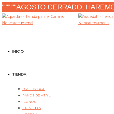
Ir
""""""AGOSTO CERRADO, HAREMOS
al
contenido
INICIO
TIENDA
ORFEBRERÍA
PAÑOS DE ATRIL
ICONOS
SALMISTAS