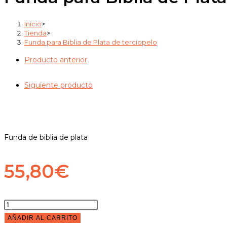
Plata
de
Inicio
>
terciopelo
Tienda
>
Funda para Biblia de Plata de terciopelo
cantidad
Producto anterior
Siguiente producto
Funda de biblia de plata
55,80
€
Funda
para
AÑADIR AL CARRITO