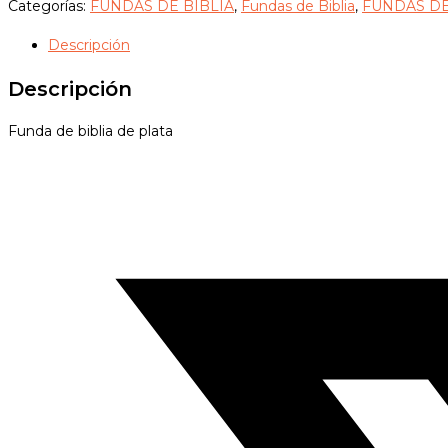
Biblia
Categorías:
FUNDAS DE BIBLIA
,
Fundas de Biblia
,
FUNDAS DE
de
Descripción
Plata
de
Descripción
terciopelo
cantidad
Funda de biblia de plata
Opens
in
a
new
window