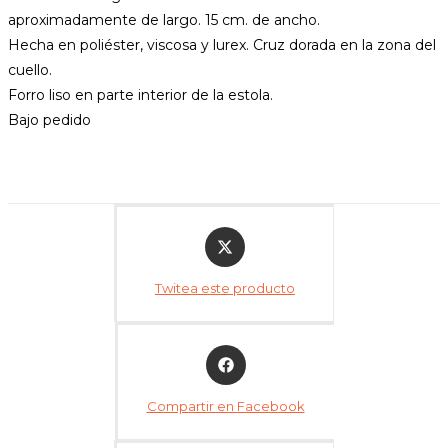
aproximadamente de largo. 15 cm. de ancho.
Hecha en poliéster, viscosa y lurex. Cruz dorada en la zona del
cuello.
Forro liso en parte interior de la estola.
Bajo pedido
Opens
in
a
Twitea este producto
new
window
Opens
in
a
Compartir en Facebook
new
window