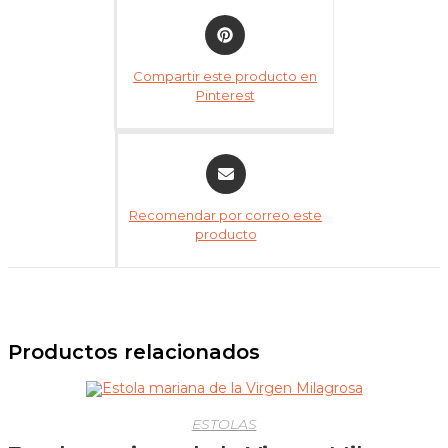
Opens
in
a
Compartir este producto en
new
Pinterest
window
Opens
in
a
Recomendar por correo este
new
producto
window
Productos relacionados
ESTOLAS