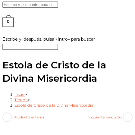
Buscar
Pulsa
en
Escape
ALTERNAR
esta
para
0
web
cerrar
el
Buscar
Escribe y, después, pulsa «Intro» para buscar
BÚSQUEDA
panel
en
Pulsa
de
esta
Escape
búsqueda.
web
para
Estola de Cristo de la
DE
cerrar
Divina Misericordia
el
panel
de
Inicio
>
LA
búsqueda.
Tienda
>
Estola de Cristo de la Divina Misericordia
Producto anterior
Siguiente producto
WEB