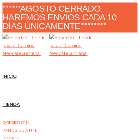
Ir
""""""AGOSTO CERRADO,
al
HAREMOS ENVIOS CADA 10
contenido
DÍAS ÚNICAMENTE"""""""""
INICIO
TIENDA
ORFEBRERÍA
PAÑOS DE ATRIL
ICONOS