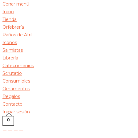
Cerrar menú
Inicio
Tienda
Orfebrería
Paños de Atril
Iconos
Salmistas
Librería
Catecumenios
Scrutatio
Consumibles
Ornamentos
Regalos
Contacto
Iniciar sesión
0
Alternar
búsqueda