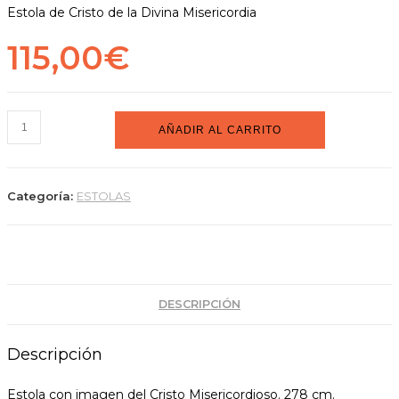
Estola de Cristo de la Divina Misericordia
115,00
€
Estola
AÑADIR AL CARRITO
de
Cristo
de
Categoría:
ESTOLAS
la
Divina
Misericordia
cantidad
DESCRIPCIÓN
Descripción
Estola con imagen del Cristo Misericordioso. 278 cm.