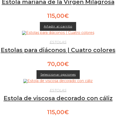
Estola mariana de la Virgen Milagrosa
115,00
€
Añadir al carrito
ESTOLAS
Estolas para diáconos | Cuatro colores
70,00
€
Este
Seleccionar opciones
producto
tiene
múltiples
variantes.
Las
ESTOLAS
opciones
Estola de viscosa decorado con cáliz
se
pueden
elegir
en
115,00
€
la
página