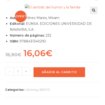
¡OFERT
Autor:
Martínez Mares, Miriam
Editorial:
EUNSA. EDICIONES UNIVERSIDAD DE
A!
NAVARRA, S.A.
Número de páginas:
232
ISBN:
9788431340292
16,06
€
16,90
€
-
+
AÑADIR AL CARRITO
Categorías:
Librería
,
LIBROS