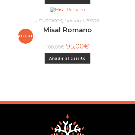
LITÚRGICOS
,
Librería
,
LIBROS
Misal Romano
¡OFERT
95,00
€
100,00
€
A!
Añadir al carrito