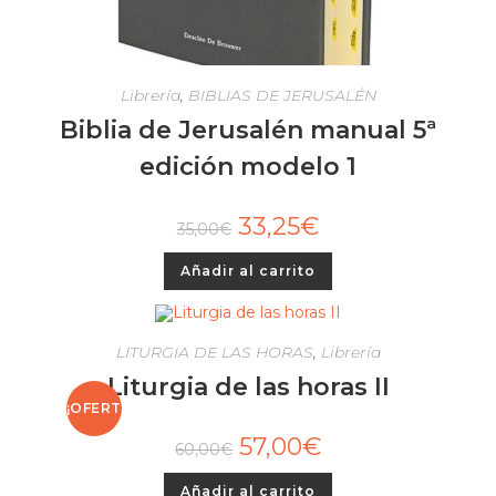
Librería
,
BIBLIAS DE JERUSALÉN
Biblia de Jerusalén manual 5ª
edición modelo 1
33,25
€
35,00
€
Añadir al carrito
LITURGIA DE LAS HORAS
,
Librería
Liturgia de las horas II
¡OFERT
57,00
€
60,00
€
A!
Añadir al carrito